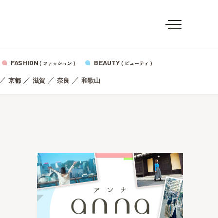
FASHION
BEAUTY
( ファッション )
( ビューティ )
／
／
／
／
京都
滋賀
奈良
和歌山