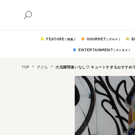
FEATURE
GOURMET
B
( 特集 )
( グルメ )
ENTERTAINMENT
( エンタメ )
TOP
子ども
大活躍間違いなし♡ キュートすぎるおすすめ