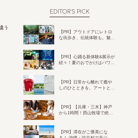
EDITOR'S PICK
と違う
【PR】アウトドアにレトロ
な街歩き、伝統体験も。魅…
【PR】心踊る新体験&展示が
続々！夏のおでかけはパワ…
【PR】日常から離れて癒や
しのひとときを。アートと…
【PR】【兵庫・三木】神戸
から1時間！西山牧場で絶…
【PR】滞在がご褒美にな
る！ 沖縄・読谷村で見つ…