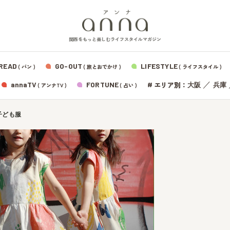
関西をもっと楽しむライフスタイルマガジン
READ
GO-OUT
LIFESTYLE
( パン )
( 旅とおでかけ )
( ライフスタイル )
エリア別：
annaTV
FORTUNE
#
／
大阪
兵庫
( アンナTV )
( 占い )
子ども服