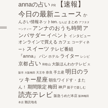
【速報】
annaの占い
PR
今日の最新ニュース
か
んさい情報ネットten.
まとめ
なんば
アフタヌ
アンナのおうち時間
ア
ーンティー
ンバサダー
イベント
インタビュー
オンラインで買える
カフェ
コーディネ
スイーツ
テレビ番組
ート
ライター
『anna』
パン
ホテル
レシピ
占い
京都
大阪ほんわかテレビ
和歌山
大
明日のラ
手土産
奈良
天王寺
阪市
大阪梅田
ッキー星座
朝生ワイドす・また
期間限定
梅田
ん！
神戸
親子で楽しむ
読売テレビ
阪急うめだ本店
阪神梅田
難読地名
本店