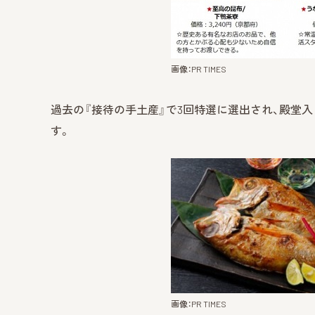
画像：PR TIMES
過去の『接待の手土産』で3回特選に選出され、殿堂入りし
す。
画像：PR TIMES