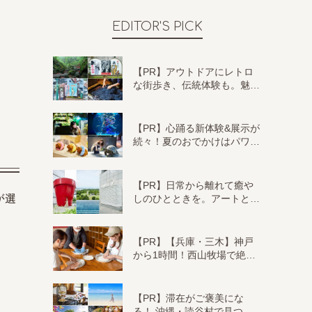
EDITOR'S PICK
【PR】アウトドアにレトロ
な街歩き、伝統体験も。魅…
【PR】心踊る新体験&展示が
続々！夏のおでかけはパワ…
【PR】日常から離れて癒や
が選
しのひとときを。アートと…
【PR】【兵庫・三木】神戸
から1時間！西山牧場で絶…
【PR】滞在がご褒美にな
る！ 沖縄・読谷村で見つ…