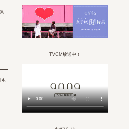
保
TVCM放送中！
目も