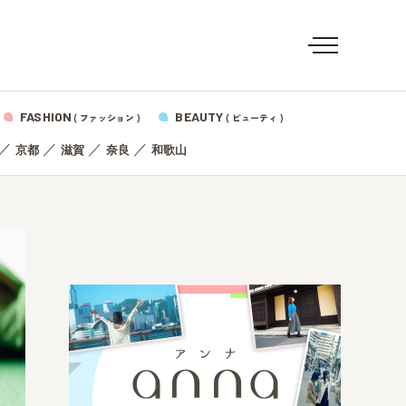
FASHION
BEAUTY
( ファッション )
( ビューティ )
／
／
／
／
京都
滋賀
奈良
和歌山