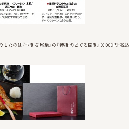
たのは『つきぢ 尾粂』の『特撰 のどぐろ開き』（6,000円・税込