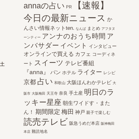
【速報】
annaの占い
PR
今日の最新ニュース
か
んさい情報ネットten.
まとめ
なんば
アフタヌ
アンナのおうち時間
ア
ーンティー
ンバサダー
イベント
インタビュー
オンラインで買える
カフェ
コーディネ
スイーツ
テレビ番組
手土
ート
ライター
『anna』
パン
ホテル
レシピ
占い
京都
大阪ほんわかテレビ
和歌山
大
明日のラ
手土産
奈良
天王寺
阪市
大阪梅田
ッキー星座
朝生ワイドす・また
期間限定
梅田
ん！
神戸
親子で楽しむ
読売テレビ
阪急うめだ本店
阪神梅田
難読地名
本店