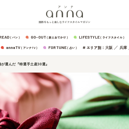
関西をもっと楽しむライフスタイルマガジン
READ
GO-OUT
LIFESTYLE
( パン )
( 旅とおでかけ )
( ライフスタイル )
エリア別：
annaTV
FORTUNE
#
／
大阪
兵庫
( アンナTV )
( 占い )
書が選んだ『特選手土産30選』