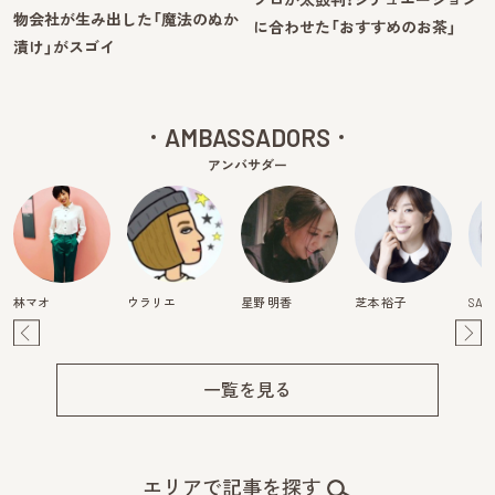
物会社が生み出した「魔法のぬか
に合わせた「おすすめのお茶」
漬け」がスゴイ
AMBASSADORS
アンバサダー
林マオ
ウラリエ
星野 明香
芝本 裕子
SAY
Pre
Ne
v
xt
一覧を見る
エリアで記事を探す