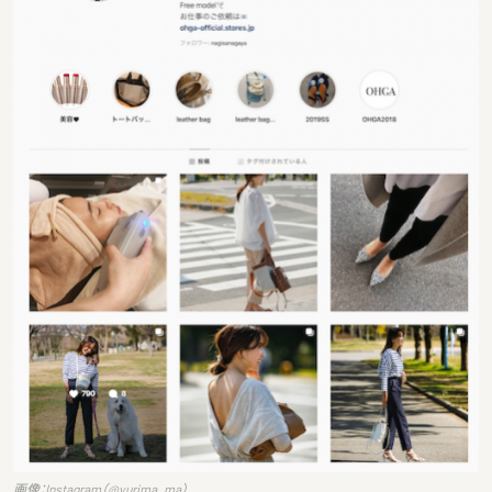
画像：Instagram（@yurima_ma）