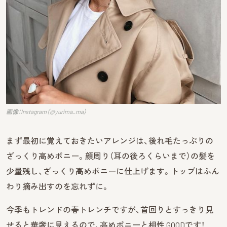
画像：Instagram（@yurima_ma）
まず最初に覚えておきたいアレンジは、後れ毛たっぷりの
ざっくり高めポニー。顔周り（耳の後ろくらいまで）の髪を
少量残し、ざっくり高めポニーに仕上げます。トップはふん
わり摘み出すのを忘れずに。
今季もトレンドの春トレンチですが、首回りとすっきり見
せると華奢に見えるので、高めポニーと相性 GOODです！