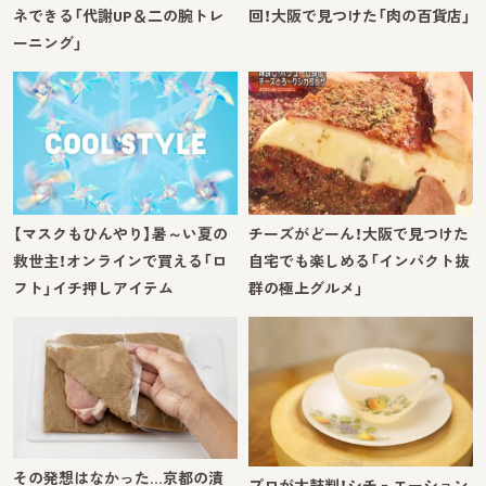
ネできる「代謝UP＆二の腕トレ
回！大阪で見つけた「肉の百貨店」
ーニング」
【マスクもひんやり】暑～い夏の
チーズがどーん！大阪で見つけた
救世主！オンラインで買える「ロ
自宅でも楽しめる「インパクト抜
フト」イチ押しアイテム
群の極上グルメ」
その発想はなかった…京都の漬
プロが太鼓判！シチュエーション