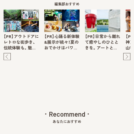
編集部おすすめ
【PR】アウトドアに
【PR】心踊る新体験
【PR】日常から離れ
【P
レトロな街歩き、
&展示が続々！夏の
て癒やしのひとと
神戸
伝統体験も。魅…
おでかけはパワ…
きを。アートと…
山牧
Pre
Ne
v
xt
Recommend
あなたにおすすめ