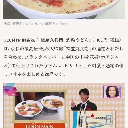
画像：読売テレビ『かんさい情報ネットten.』
UDON MAIN名物『「松屋久兵衛」酒粕うどん』（1,100円・税抜）
は、京都の最高級・純米大吟醸『松屋九兵衛』の酒粕と和だし
を合わせ、ブラックペッパーと中国の山椒“花椒（ホアジャ
オ）”で仕上げられたうどんは、ピリリとした刺激と酒粕の優
しい甘みを楽しめる逸品です。