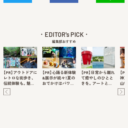
EDITOR's PICK
編集部おすすめ
【PR】アウトドアに
【PR】心踊る新体験
【PR】日常から離れ
【P
レトロな街歩き、
&展示が続々！夏の
て癒やしのひとと
神戸
伝統体験も。魅…
おでかけはパワ…
きを。アートと…
山牧
Pre
Ne
v
xt