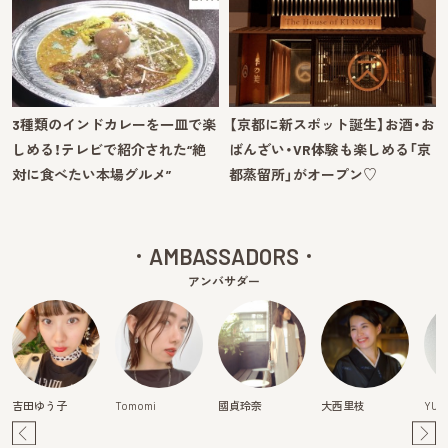
3種類のインドカレーを一皿で楽
【京都に新スポット誕生】お酒・お
しめる！テレビで紹介された“絶
ばんざい・VR体験も楽しめる「京
対に食べたい本場グルメ”
都蒸留所」がオープン♡
AMBASSADORS
アンバサダー
吉田ゆう子
Tomomi
國貞玲奈
大西里枝
YURI