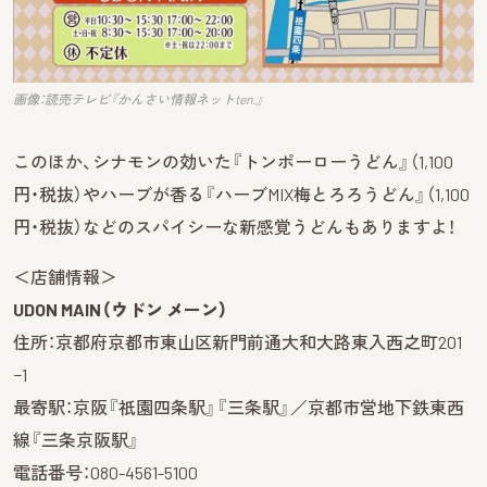
画像：読売テレビ『かんさい情報ネットten.』
このほか、シナモンの効いた『トンポーローうどん』（1,100
円・税抜）やハーブが香る『ハーブMIX梅とろろうどん』（1,100
円・税抜）などのスパイシーな新感覚うどんもありますよ！
＜店舗情報＞
UDON MAIN（ウドン メーン）
住所：京都府京都市東山区新門前通大和大路東入西之町201
−1
最寄駅：京阪『祇園四条駅』『三条駅』／京都市営地下鉄東西
線『三条京阪駅』
電話番号：080-4561-5100