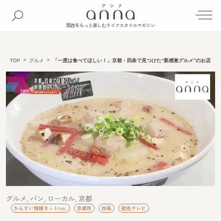
関西をもっと楽しむライフスタイルマガジン
TOP
グルメ
「一度は食べてほしい！」京都・四条で見つけた“新感覚グルメ”のお店
グルメ
パン
ローカル
京都
かんさい情報ネットten.
京都市
四条
読売テレビ