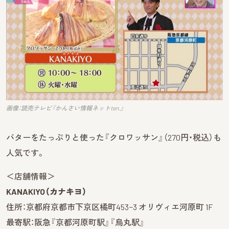
画像：読売テレビ『かんさい情報ネットten.』
バターをたっぷりと使った『クロワッサン』（270円・税込）も
人気です。
＜店舗情報＞
KANAKIYO（カナキヨ）
住所：京都府京都市下京区橘町453−3 オリヴィエ河原町 1F
最寄駅：阪急『京都河原町駅』『烏丸駅』