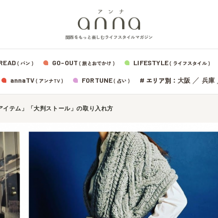
関西をもっと楽しむライフスタイルマガジン
READ
GO-OUT
LIFESTYLE
( パン )
( 旅とおでかけ )
( ライフスタイル )
エリア別：
annaTV
FORTUNE
#
／
大阪
兵庫
( アンナTV )
( 占い )
アイテム」「大判ストール」の取り入れ方