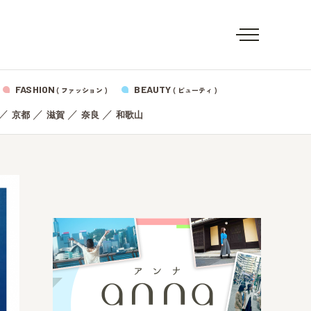
FASHION
BEAUTY
( ファッション )
( ビューティ )
／
／
／
／
京都
滋賀
奈良
和歌山