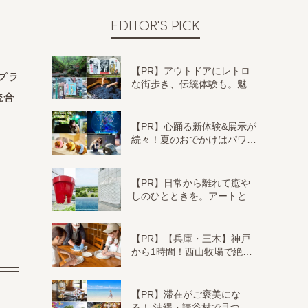
EDITOR'S PICK
【PR】アウトドアにレトロ
ーブラ
な街歩き、伝統体験も。魅…
統合
【PR】心踊る新体験&展示が
続々！夏のおでかけはパワ…
【PR】日常から離れて癒や
しのひとときを。アートと…
【PR】【兵庫・三木】神戸
から1時間！西山牧場で絶…
【PR】滞在がご褒美にな
る！ 沖縄・読谷村で見つ…