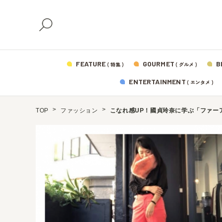
FEATURE
GOURMET
B
( 特集 )
( グルメ )
ENTERTAINMENT
( エンタメ )
TOP
ファッション
こなれ感UP！國貞玲奈に学ぶ「ファー