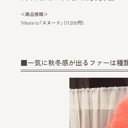
＜商品情報＞
Tribute to『スヌード』（17,200円）
■一気に秋冬感が出るファーは種