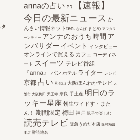
【速報】
annaの占い
PR
今日の最新ニュース
か
スタ
んさい情報ネットten.
まとめ
なんば
アフタヌ
アンナのおうち時間
ア
ーンティー
ンバサダー
イベント
インタビュー
オンラインで買える
カフェ
コーディネ
スイーツ
テレビ番組
ート
ライター
『anna』
パン
ホテル
レシピ
占い
京都
大阪ほんわかテレビ
和歌山
大
明日のラ
手土産
奈良
天王寺
阪市
大阪梅田
ッキー星座
朝生ワイドす・また
期間限定
梅田
ん！
神戸
親子で楽しむ
読売テレビ
阪急うめだ本店
阪神梅田
難読地名
本店