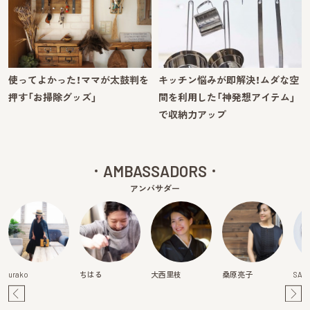
使ってよかった！ママが太鼓判を
キッチン悩みが即解決！ムダな空
押す「お掃除グッズ」
間を利用した「神発想アイテム」
で収納力アップ
AMBASSADORS
アンバサダー
urako
ちはる
大西里枝
桑原亮子
SAY
Pre
Ne