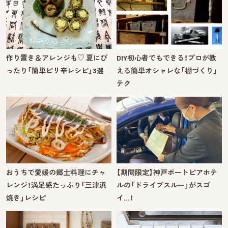
作り置き＆アレンジも♡ 夏にぴ
DIY初心者でもできる！プロが教
ったり「簡単ピリ辛レシピ」3選
える簡単オシャレな「棚づくり」
テク
おうちで愛媛の郷土料理にチャ
【期間限定】神戸ポートピアホテ
レンジ！満足感たっぷり「三津浜
ルの「ドライブスルー」がスゴ
焼き」レシピ
イ…！