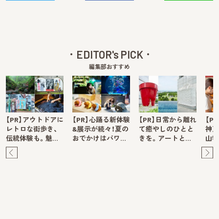
EDITOR's PICK
編集部おすすめ
【PR】アウトドアに
【PR】心踊る新体験
【PR】日常から離れ
【P
レトロな街歩き、
&展示が続々！夏の
て癒やしのひとと
神戸
伝統体験も。魅…
おでかけはパワ…
きを。アートと…
山牧
Pre
Ne
v
xt