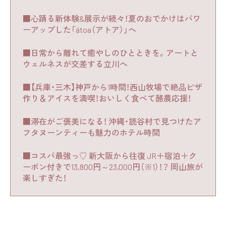
■心踊る新体験&展示が続々！夏のおでかけはパワ
ーアップした「átoa（アトア）」へ
■日常から離れて癒やしのひとときを。アートと
ウェルネスが交差する立川へ
■【兵庫・三木】神戸から1時間！西山牧場で絶品ピザ
作り＆アイスを満喫！おいしく食べて酪農応援！
■滞在がご褒美になる！ 沖縄・読谷村で見つけたア
フタヌーンティーも魅力のホテル時間
■コスパ最強っ♡ 新大阪から往復 JR＋宿泊＋ク
ーポン付きで13,800円～23,000円（※1）！？ 岡山旅が
楽しすぎた！