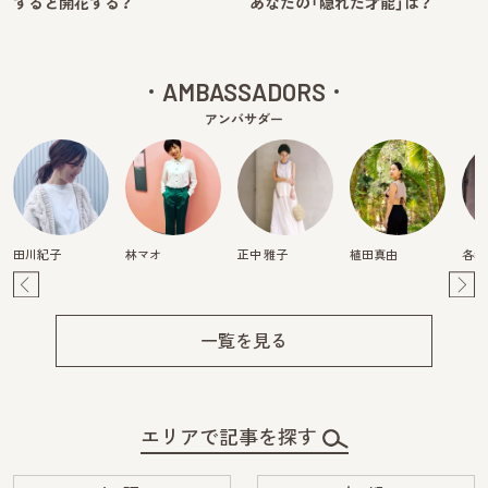
すると開花する？
あなたの「隠れた才能」は？
AMBASSADORS
アンバサダー
田川紀子
林マオ
正中 雅子
植田真由
各務
Pre
Ne
v
xt
一覧を見る
エリアで記事を探す