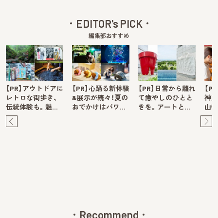
EDITOR's PICK
編集部おすすめ
【PR】アウトドアに
【PR】心踊る新体験
【PR】日常から離れ
【P
レトロな街歩き、
&展示が続々！夏の
て癒やしのひとと
神戸
伝統体験も。魅…
おでかけはパワ…
きを。アートと…
山牧
Pre
Ne
v
xt
Recommend