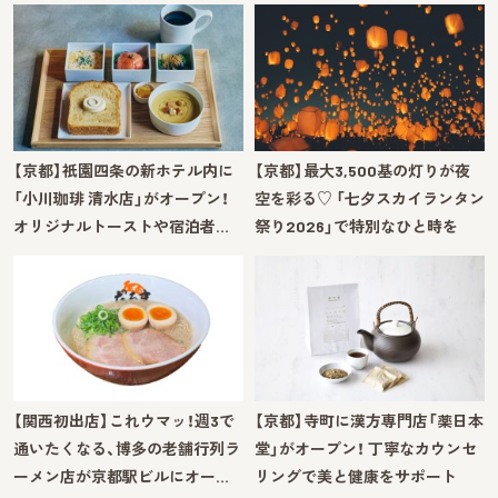
【京都】祇園四条の新ホテル内に
【京都】最大3,500基の灯りが夜
「小川珈琲 清水店」がオープン！
空を彩る♡ 「七夕スカイランタン
オリジナルトーストや宿泊者…
祭り2026」で特別なひと時を
【関西初出店】これウマッ！週3で
【京都】寺町に漢方専門店「薬日本
通いたくなる、博多の老舗行列ラ
堂」がオープン！ 丁寧なカウンセ
ーメン店が京都駅ビルにオー…
リングで美と健康をサポート