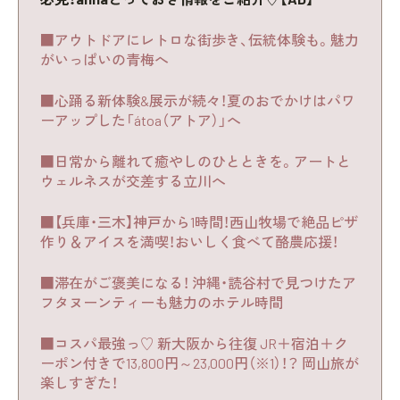
■アウトドアにレトロな街歩き、伝統体験も。魅力
がいっぱいの青梅へ
■心踊る新体験&展示が続々！夏のおでかけはパワ
ーアップした「átoa（アトア）」へ
■日常から離れて癒やしのひとときを。アートと
ウェルネスが交差する立川へ
■【兵庫・三木】神戸から1時間！西山牧場で絶品ピザ
作り＆アイスを満喫！おいしく食べて酪農応援！
■滞在がご褒美になる！ 沖縄・読谷村で見つけたア
フタヌーンティーも魅力のホテル時間
■コスパ最強っ♡ 新大阪から往復 JR＋宿泊＋ク
ーポン付きで13,800円～23,000円（※1）！？ 岡山旅が
楽しすぎた！