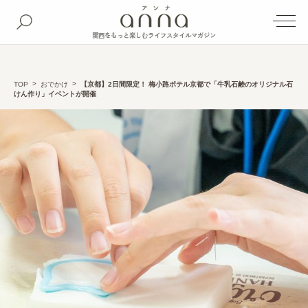
関西をもっと楽しむライフスタイルマガジン
TOP
おでかけ
【京都】2日間限定！ 梅小路ポテル京都で「牛乳石鹸のオリジナル石
けん作り」イベントが開催