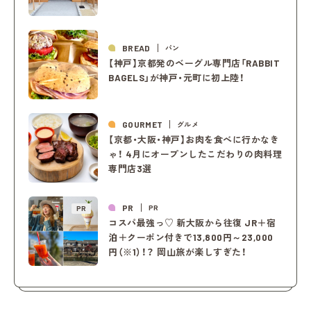
BREAD
パン
【神戸】京都発のベーグル専門店「RABBIT
BAGELS」が神戸・元町に初上陸！
GOURMET
グルメ
【京都・大阪・神戸】お肉を食べに行かなき
ゃ！ 4月にオープンしたこだわりの肉料理
専門店3選
PR
PR
PR
コスパ最強っ♡ 新大阪から往復 JR＋宿
泊＋クーポン付きで13,800円～23,000
円（※1）！？ 岡山旅が楽しすぎた！