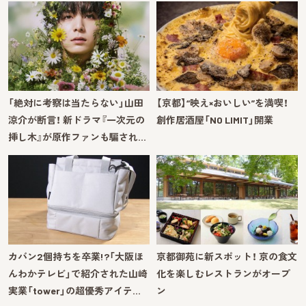
「絶対に考察は当たらない」山田
【京都】“映え×おいしい”を満喫！
涼介が断言！ 新ドラマ『一次元の
創作居酒屋「NO LIMIT」開業
挿し木』が原作ファンも騙され…
カバン2個持ちを卒業!?「大阪ほ
京都御苑に新スポット！ 京の食文
んわかテレビ」で紹介された山崎
化を楽しむレストランがオープ
実業「tower」の超優秀アイテ…
ン