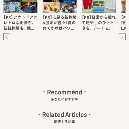
【PR】アウトドアに
【PR】心踊る新体験
【PR】日常から離れ
【P
レトロな街歩き、
&展示が続々！夏の
て癒やしのひとと
神戸
伝統体験も。魅…
おでかけはパワ…
きを。アートと…
山牧
Pre
Ne
v
xt
Recommend
あなたにおすすめ
Related Articles
関連する記事