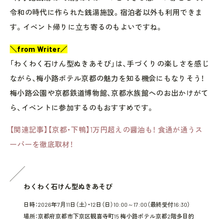
令和の時代に作られた銭湯施設。宿泊者以外も利用できま
す。イベント帰りに立ち寄るのもよいですね。
＼from Writer／
「わくわく石けん型ぬきあそび」は、手づくりの楽しさを感じ
ながら、梅小路ポテル京都の魅力を知る機会にもなりそう！
梅小路公園や京都鉄道博物館、京都水族館へのお出かけがて
ら、イベントに参加するのもおすすめです。
【関連記事】【京都・下鴨】1万円超えの醤油も！ 食通が通うス
ーパーを徹底取材！
わくわく石けん型ぬきあそび
日時：2026年7月11日（土）・12日（日）10:00～17:00（最終受付16:30）
場所：京都府京都市下京区観喜寺町15 梅小路ポテル京都2階多目的