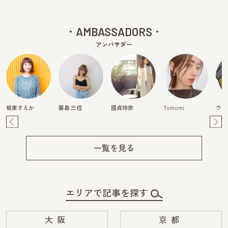
AMBASSADORS
アンバサダー
板東さえか
簑島 三佳
國貞玲奈
Tomomi
ウラ
Pre
Ne
v
xt
一覧を見る
エリアで記事を探す
大阪
京都