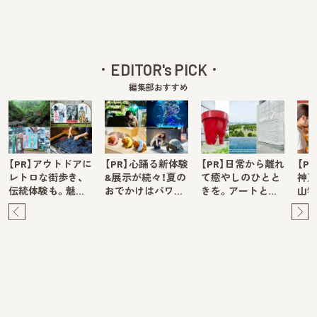
EDITOR's PICK
編集部おすすめ
【PR】アウトドアに
【PR】心踊る新体験
【PR】日常から離れ
【P
レトロな街歩き、
&展示が続々！夏の
て癒やしのひとと
神戸
伝統体験も。魅…
おでかけはパワ…
きを。アートと…
山牧
Pre
Ne
v
xt