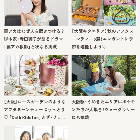
裏アカはなぜ人を惹きつける？
【大阪キタエリア】秋のアフタヌ
脚本家・寺田御子が語るドラマ
ーンティー3選！エレガントに季
「裏アカ教師」と次なる挑戦
節を堪能しよう♡
【大阪】ローズガーデンのような
大阪駅・うめきたエリアにポケモ
アフタヌーンティーにうっとり
ンたちが大集合！ウォークラリー
♡ 「Cath Kidston」とザ・リッ…
にも挑戦