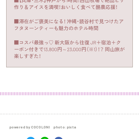
■【兵庫・三木】神戸から1時間！西山牧場で絶品ピザ
作り＆アイスを満喫！おいしく食べて酪農応援！
■滞在がご褒美になる！ 沖縄・読谷村で見つけたア
フタヌーンティーも魅力のホテル時間
■コスパ最強っ♡ 新大阪から往復 JR＋宿泊＋ク
ーポン付きで13,800円～23,000円（※1）！？ 岡山旅が
楽しすぎた！
powered by COCOLONI photo: pixta