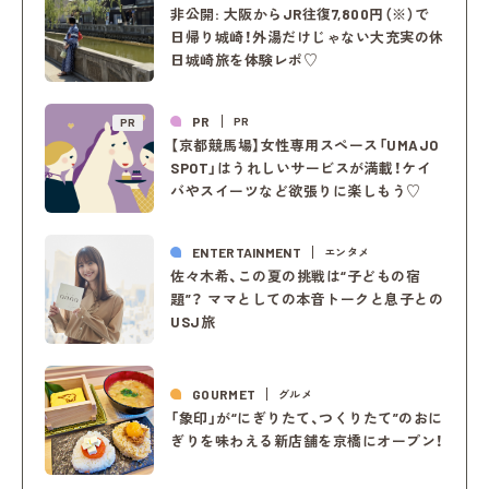
非公開: 大阪からJR往復7,800円（※）で
日帰り城崎！外湯だけじゃない大充実の休
日城崎旅を体験レポ♡
PR
PR
PR
【京都競馬場】女性専用スペース「UMAJO
SPOT」はうれしいサービスが満載！ケイ
バやスイーツなど欲張りに楽しもう♡
ENTERTAINMENT
エンタメ
佐々木希、この夏の挑戦は“子どもの宿
題”？ ママとしての本音トークと息子との
USJ旅
GOURMET
グルメ
「象印」が“にぎりたて、つくりたて”のおに
ぎりを味わえる新店舗を京橋にオープン！