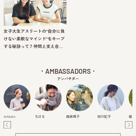
女子大生アスリートの“自分に負
けない柔軟なマインド”をキープ
する秘訣って？ 仲間と支え合…
AMBASSADORS
アンバサダー
mitsuko
ちはる
森麻理子
田川紀子
植田
Pre
Ne