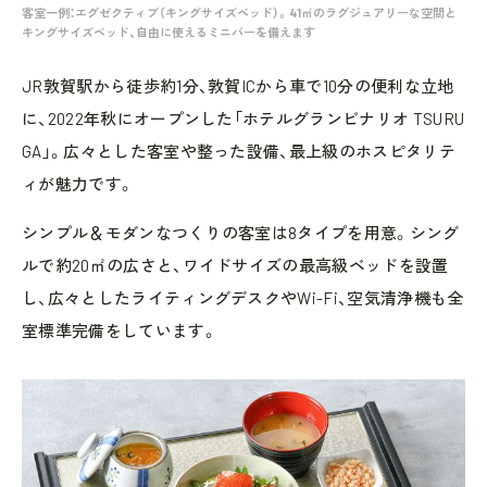
客室一例：エグゼクティブ（キングサイズベッド）。41㎡のラグジュアリーな空間と
キングサイズベッド、自由に使えるミニバーを備えます
JR敦賀駅から徒歩約1分、敦賀ICから車で10分の便利な立地
に、2022年秋にオープンした「ホテルグランビナリオ TSURU
GA」。広々とした客室や整った設備、最上級のホスピタリテ
ィが魅力です。
シンプル＆モダンなつくりの客室は8タイプを用意。シング
ルで約20㎡の広さと、ワイドサイズの最高級ベッドを設置
し、広々としたライティングデスクやWi-Fi、空気清浄機も全
室標準完備をしています。