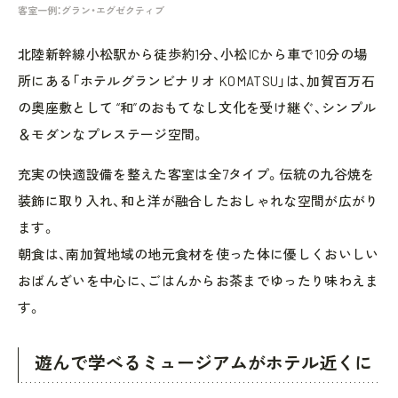
客室一例：グラン・エグゼクティブ
北陸新幹線小松駅から徒歩約1分、小松ICから車で10分の場
所にある「ホテルグランビナリオ KOMATSU」は、加賀百万石
の奥座敷として “和”のおもてなし文化を受け継ぐ、シンプル
＆モダンなプレステージ空間。
充実の快適設備を整えた客室は全7タイプ。伝統の九谷焼を
装飾に取り入れ、和と洋が融合したおしゃれな空間が広がり
ます。
朝食は、南加賀地域の地元食材を使った体に優しくおいしい
おばんざいを中心に、ごはんからお茶までゆったり味わえま
す。
遊んで学べるミュージアムがホテル近くに