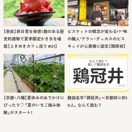
【奈良】非日常を体感！趣のある歴
ビスケットの概念が変わる!? “味
史的建物で夏季限定かき氷を堪
の職人”アラン・デュカスのビス
能【ときめきカフェ巡り #21】
キュイが心斎橋に誕生【関西初】
【京都・八幡】夏休みのおでかけに
難読名字「鶏冠井」＝京都府に約1
ぴったり♡ 「夏のいちご摘み体
0人。なんて読む？
験」がスタート！