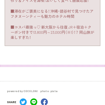
作り＆アイスを満喫！おいしく食べて酪農応援！
■滞在がご褒美になる！ 沖縄・読谷村で見つけたア
フタヌーンティーも魅力のホテル時間
■コスパ最強っ♡ 新大阪から往復 JR＋宿泊＋ク
ーポン付きで13,800円～23,000円（※1）！？ 岡山旅が
楽しすぎた！
powered by COCOLONI photo: pixta
SHARE