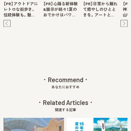
【PR】アウトドアに
【PR】心踊る新体験
【PR】日常から離れ
【P
レトロな街歩き、
&展示が続々！夏の
て癒やしのひとと
神戸
伝統体験も。魅…
おでかけはパワ…
きを。アートと…
山牧
Pre
Ne
v
xt
Recommend
あなたにおすすめ
Related Articles
関連する記事