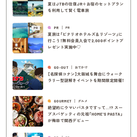
夏はJTBの往復JR＋お宿のセットプラン
を利用して賢く電車旅
PR
PR
PR
夏旅は「ビナリオホテルズ＆リゾーツ」に
行こう！無料会員入会で2,000ポイントプ
レゼント実施中♡
GO-OUT
おでかけ
【名探偵コナン】大阪城を舞台にウォーク
ラリー型謎解きイベントを期間限定開催！
GOURMET
グルメ
絶望的にウマいパスタですって…!? スー
プスパゲッティの元祖「HOME’S PASTA」
が梅田で関西デビュー