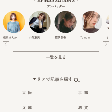
AMBASSADORS
アンバサダー
板東さえか
小柴恵美
星野 明香
Tomomi
ちは
Pre
Ne
v
xt
一覧を見る
エリアで記事を探す
大阪
京都
兵庫
滋賀