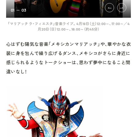
01
03
天然
「マリアッチ ラ・フィエスタ」音楽ライブ。4月19日（土）12:00～、17:00～／4
ダ
月20日（日）12:00～、16:00～（約45分）
心はずむ陽気な音楽「メキシカンマリアッチ」や、華やかな衣
装に身を包んで繰り広げるダンス、メキシコがさらに身近に
感じられるようなトークショーは、思わず夢中になること間
違いなし！