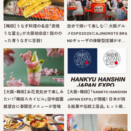
【梅田】うなぎ料理の名店「炭焼
自分で焼いて楽しむ♡ 大阪グル
うな富士」が大阪初出店！ 脂のの
メEXPO2025にAJINOMOTO BRA
った青うなぎに舌鼓！
NDギョーザの体験型店舗がオ…
【大阪・梅田】お花見気分で楽しみ
【大阪・梅田】「HANKYU HANSHIN
たい！「梅田スカイビル」空中庭園
JAPAN EXPO」が開催！ 日本が誇
展望台に春限定メニューが登場
る銘菓や伝統工芸品、ヒット商…