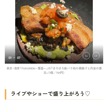
01
07
70
東京・浅草「FUKUMEN～覆面～」の「ほろほろ豚バラ肉の素揚げと丹波の黒
東京
豆」（1個／701円）
ア
ライブやショーで盛り上がろう♡