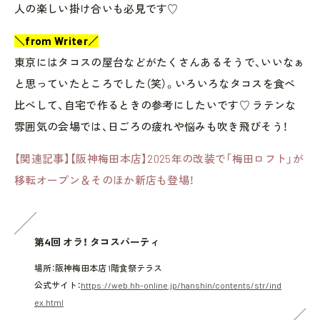
人の楽しい掛け合いも必見です♡
＼from Writer／
東京にはタコスの屋台などがたくさんあるそうで、いいなぁ
と思っていたところでした（笑）。いろいろなタコスを食べ
比べして、自宅で作るときの参考にしたいです♡ ラテンな
雰囲気の会場では、日ごろの疲れや悩みも吹き飛びそう！
【関連記事】【阪神梅田本店】2025年の改装で「梅田ロフト」が
移転オープン＆そのほか新店も登場！
第4回 オラ！ タコスパーティ
場所：阪神梅田本店 1階食祭テラス
公式サイト：
https://web.hh-online.jp/hanshin/contents/str/ind
ex.html