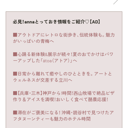
必見！annaとっておき情報をご紹介♡【AD】
■アウトドアにレトロな街歩き、伝統体験も。魅力
がいっぱいの青梅へ
■心踊る新体験&展示が続々！夏のおでかけはパワ
ーアップした「átoa（アトア）」へ
■日常から離れて癒やしのひとときを。アートと
ウェルネスが交差する立川へ
■【兵庫・三木】神戸から1時間！西山牧場で絶品ピザ
作り＆アイスを満喫！おいしく食べて酪農応援！
■滞在がご褒美になる！ 沖縄・読谷村で見つけたア
フタヌーンティーも魅力のホテル時間