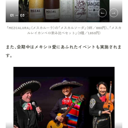
01
03
「ブ
「MEZCALURA」（メスカルーラ）の「メスカルソーダ」（1杯／880円）、「メスカ
神
ルレイカンペロ飲み比べセット」（3種／1,650円）
また、会期中はメキシコ愛にあふれたイベントも実施されま
す。