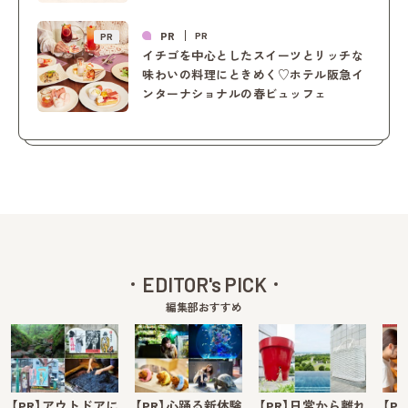
PR
PR
PR
イチゴを中心としたスイーツとリッチな
味わいの料理にときめく♡ホテル阪急イ
ンターナショナルの春ビュッフェ
EDITOR's PICK
編集部おすすめ
【PR】アウトドアに
【PR】心踊る新体験
【PR】日常から離れ
【P