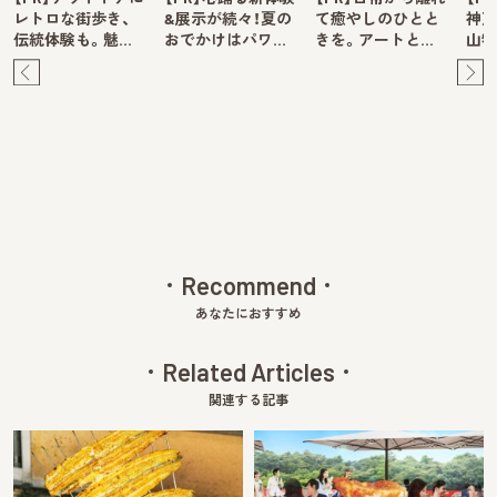
レトロな街歩き、
&展示が続々！夏の
て癒やしのひとと
神戸
伝統体験も。魅…
おでかけはパワ…
きを。アートと…
山牧
Pre
Ne
v
xt
Recommend
あなたにおすすめ
Related Articles
関連する記事