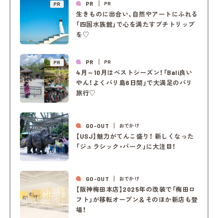
PR
PR
PR
生きものに出合い、自然やアートにふれる
「四国水族館」で心を満たすプチトリップ
を♡
PR
PR
PR
4月～10月はベストシーズン！「Bali良い
やん！よくバリ島6日間」で大満足のバリ
旅行♡
GO-OUT
おでかけ
【USJ】魅力がてんこ盛り！ 新しくなった
「ジュラシック・パーク」に大注目！
GO-OUT
おでかけ
【阪神梅田本店】2025年の改装で「梅田ロ
フト」が移転オープン＆そのほか新店も登
場！