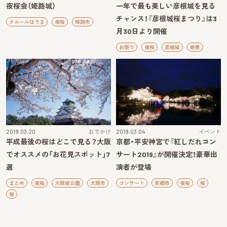
夜桜会（姫路城）
一年で最も美しい彦根城を見る
チャンス！『彦根城桜まつり』は3
クルールはりま
夜桜
姫路市
月30日より開催
お祭り
夜桜
彦根城
絶景
2019.03.20
おでかけ
2019.03.04
イベント
平成最後の桜はどこで見る？大阪
京都・平安神宮で『紅しだれコン
でオススメの「お花見スポット」7
サート2019』が開催決定！豪華出
選
演者が登場
まとめ
夜桜
大阪城公園
大阪市
コンサート
京都市
夜桜
桜
桜