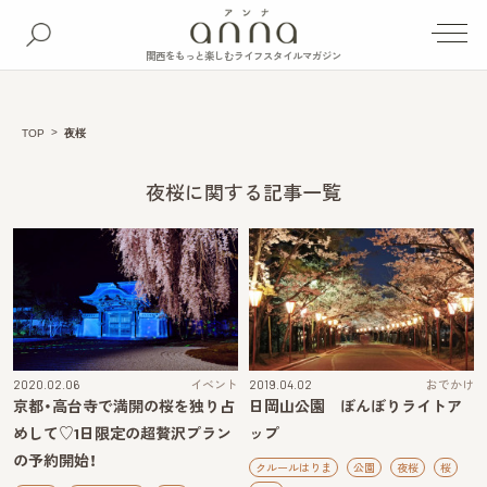
関西をもっと楽しむライフスタイルマガジン
TOP
夜桜
夜桜に関する記事一覧
2020.02.06
イベント
2019.04.02
おでかけ
京都・高台寺で満開の桜を独り占
日岡山公園 ぼんぼりライトア
めして♡1日限定の超贅沢プラン
ップ
の予約開始！
クルールはりま
公園
夜桜
桜