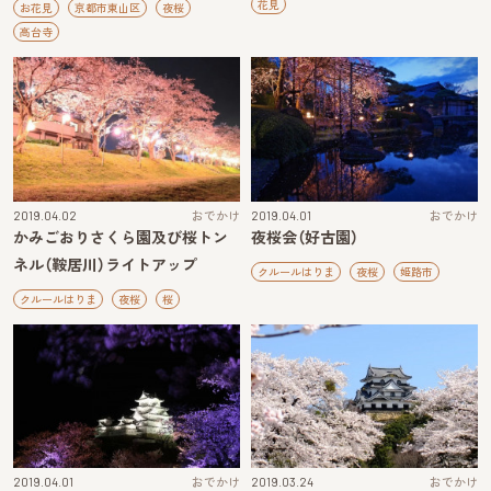
花見
お花見
京都市東山区
夜桜
高台寺
2019.04.02
おでかけ
2019.04.01
おでかけ
かみごおりさくら園及び桜トン
夜桜会（好古園）
ネル（鞍居川）ライトアップ
クルールはりま
夜桜
姫路市
クルールはりま
夜桜
桜
2019.04.01
おでかけ
2019.03.24
おでかけ