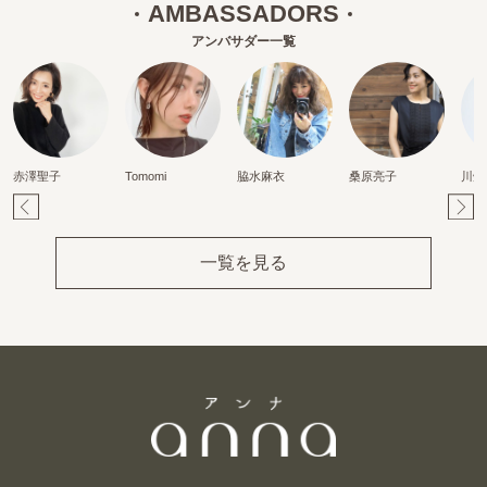
AMBASSADORS
アンバサダー一覧
赤澤聖子
Tomomi
脇水麻衣
桑原亮子
川畑
Pr
Ne
ev
xt
一覧を見る