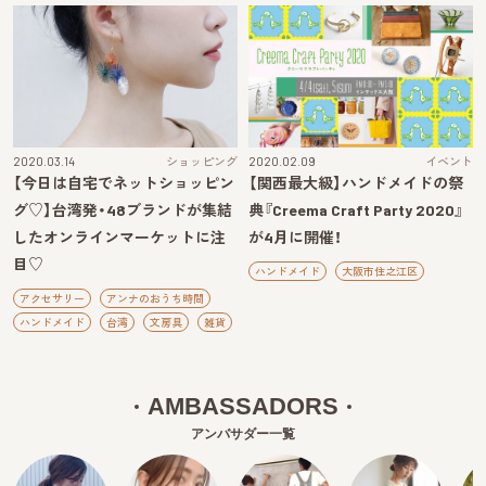
2020.03.14
ショッピング
2020.02.09
イベント
【今日は自宅でネットショッピン
【関西最大級】ハンドメイドの祭
グ♡】台湾発・48ブランドが集結
典『Creema Craft Party 2020』
したオンラインマーケットに注
が4月に開催！
目♡
ハンドメイド
大阪市住之江区
アクセサリー
アンナのおうち時間
ハンドメイド
台湾
文房具
雑貨
AMBASSADORS
アンバサダー一覧