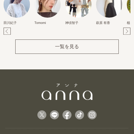
田川紀子
Tomomi
神頃智子
萩原 有香
植田
Pr
Ne
ev
xt
一覧を見る