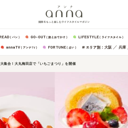
関西をもっと楽しむライフスタイルマガジン
READ
GO-OUT
LIFESTYLE
( パン )
( 旅とおでかけ )
( ライフスタイル )
エリア別：
annaTV
FORTUNE
#
／
大阪
兵庫
( アンナTV )
( 占い )
が大集合！大丸梅田店で「いちごまつり」を開催