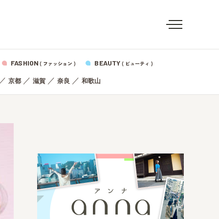
FASHION
BEAUTY
( ファッション )
( ビューティ )
／
／
／
／
京都
滋賀
奈良
和歌山