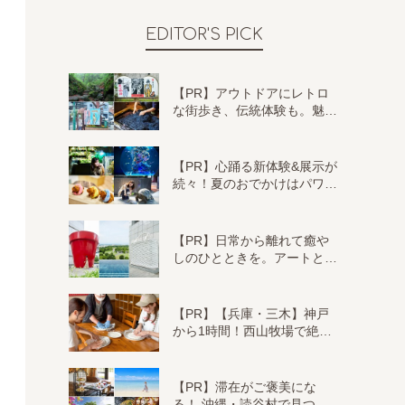
EDITOR'S PICK
【PR】アウトドアにレトロ
な街歩き、伝統体験も。魅…
【PR】心踊る新体験&展示が
続々！夏のおでかけはパワ…
【PR】日常から離れて癒や
しのひとときを。アートと…
【PR】【兵庫・三木】神戸
から1時間！西山牧場で絶…
【PR】滞在がご褒美にな
る！ 沖縄・読谷村で見つ…