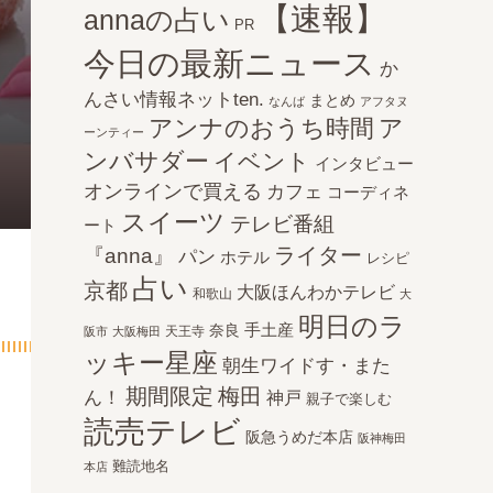
【速報】
annaの占い
PR
今日の最新ニュース
か
んさい情報ネットten.
まとめ
なんば
アフタヌ
アンナのおうち時間
ア
ーンティー
ンバサダー
イベント
インタビュー
オンラインで買える
カフェ
コーディネ
スイーツ
テレビ番組
ート
ライター
『anna』
パン
ホテル
レシピ
占い
京都
大阪ほんわかテレビ
和歌山
大
明日のラ
手土産
奈良
天王寺
阪市
大阪梅田
ッキー星座
朝生ワイドす・また
期間限定
梅田
ん！
神戸
親子で楽しむ
読売テレビ
阪急うめだ本店
阪神梅田
難読地名
本店