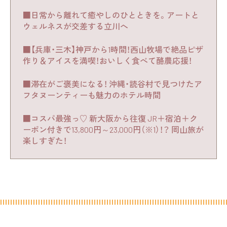
■日常から離れて癒やしのひとときを。アートと
ウェルネスが交差する立川へ
■【兵庫・三木】神戸から1時間！西山牧場で絶品ピザ
作り＆アイスを満喫！おいしく食べて酪農応援！
■滞在がご褒美になる！ 沖縄・読谷村で見つけたア
フタヌーンティーも魅力のホテル時間
■コスパ最強っ♡ 新大阪から往復 JR＋宿泊＋ク
ーポン付きで13,800円～23,000円（※1）！？ 岡山旅が
楽しすぎた！