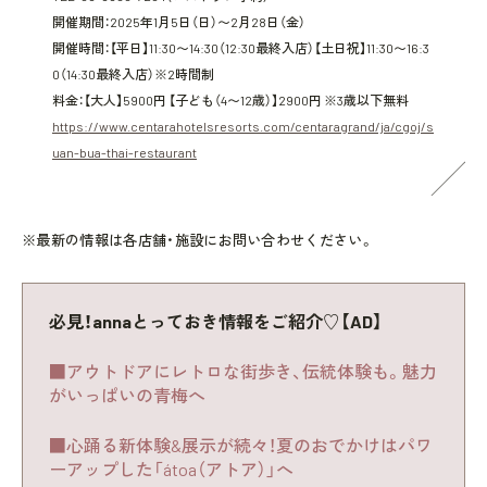
開催期間：2025年1月5日（日）〜2月28日（金）
開催時間：【平日】11:30〜14:30（12:30最終入店）【土日祝】11:30〜16:3
0（14:30最終入店）※2時間制
料金：【大人】5900円 【子ども（4〜12歳）】2900円 ※3歳以下無料
https://www.centarahotelsresorts.com/centaragrand/ja/cgoj/s
uan-bua-thai-restaurant
※最新の情報は各店舗・施設にお問い合わせください。
必見！annaとっておき情報をご紹介♡【AD】
■アウトドアにレトロな街歩き、伝統体験も。魅力
がいっぱいの青梅へ
■心踊る新体験&展示が続々！夏のおでかけはパワ
ーアップした「átoa（アトア）」へ