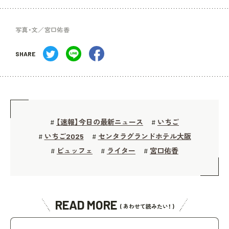
写真・文／宮口佑香
SHARE
【速報】今日の最新ニュース
いちご
#
#
いちご2025
センタラグランドホテル大阪
#
#
ビュッフェ
ライター
宮口佑香
#
#
#
READ MORE
( あわせて読みたい！ )