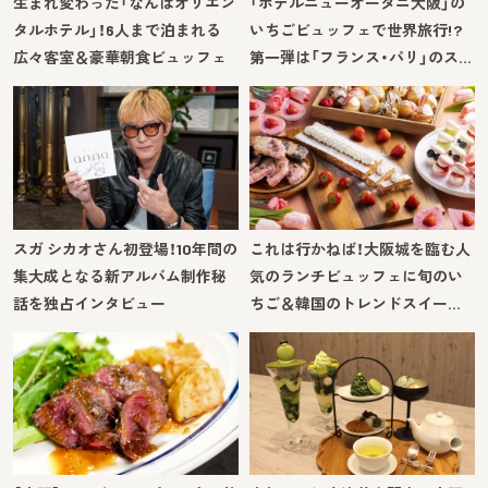
生まれ変わった「なんばオリエン
「ホテルニューオータニ大阪」の
タルホテル」！6人まで泊まれる
いちごビュッフェで世界旅行!?
広々客室＆豪華朝食ビュッフェ
第一弾は「フランス・パリ」のス…
スガ シカオさん初登場！10年間の
これは行かねば！大阪城を臨む人
集大成となる新アルバム制作秘
気のランチビュッフェに旬のい
話を独占インタビュー
ちご＆韓国のトレンドスイー…