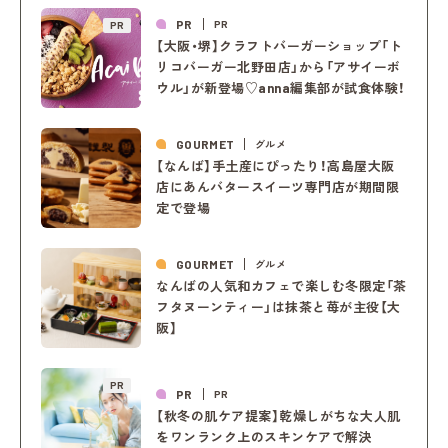
PR
PR
PR
【大阪・堺】クラフトバーガーショップ「ト
リコバーガー北野田店」から「アサイーボ
ウル」が新登場♡anna編集部が試食体験！
GOURMET
グルメ
【なんば】手土産にぴったり！高島屋大阪
店にあんバタースイーツ専門店が期間限
定で登場
GOURMET
グルメ
なんばの人気和カフェで楽しむ冬限定「茶
フタヌーンティー」は抹茶と苺が主役【大
阪】
PR
PR
PR
【秋冬の肌ケア提案】乾燥しがちな大人肌
をワンランク上のスキンケアで解決