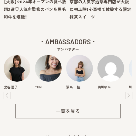
【大阪】2024年オープンの食べ放
京都の人気宇治茶専門店が大阪
題2選♡人気店監修のパン＆黒毛
に初上陸！心斎橋で体験する限定
和牛を堪能！
抹茶スイーツ
AMBASSADORS
アンバサダー
虎谷 温子
YURI
簑島 三佳
鴨川ゆか
川畑
Pre
Ne
v
xt
一覧を見る