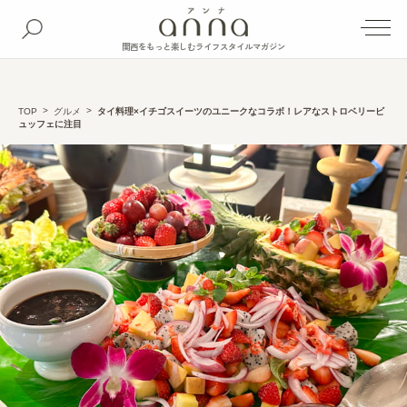
関西をもっと楽しむライフスタイルマガジン
TOP
グルメ
タイ料理×イチゴスイーツのユニークなコラボ！レアなストロベリービ
ュッフェに注目