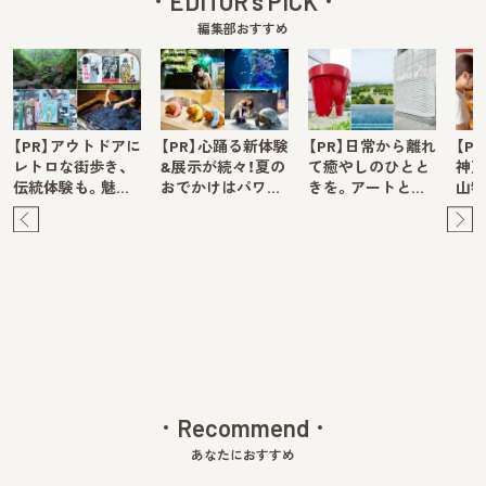
EDITOR's PICK
編集部おすすめ
【PR】アウトドアに
【PR】心踊る新体験
【PR】日常から離れ
【P
レトロな街歩き、
&展示が続々！夏の
て癒やしのひとと
神戸
伝統体験も。魅…
おでかけはパワ…
きを。アートと…
山牧
Pre
Ne
v
xt
Recommend
あなたにおすすめ