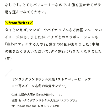
なしです。とてもボリューミーなので、お腹を空かせてぜひ
足を運んでみてください。
＼from Writer／
タイといえば、マンゴーやパイナップルなど南国フルーツの
イメージがありましたが、イチゴとのコラボレーションも
「意外にマッチするんや」と驚きの発見がありました！ 本場
の味をたくさんいただいて、タイ旅行に行きたくなりました
（笑）
センタラグランドホテル大阪 「ストロベリービュッフ
ェ〜苺スイーツ＆冬の味覚ランチ〜」
住所：大阪府大阪市浪速区難波中2-11-50
場所：センタラグランドホテル大阪 2F「スアンブア」
TEL：06-6695-7204（レストラン予約）