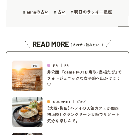
annaの占い
占い
明日のラッキー星座
#
#
#
READ MORE
( あわせて読みたい！ )
PR
PR
PR
非公開: 「camell×JTB 鳥取・島根たび」で
フォトジェニックな女子旅へ出かけよう
♡
GOURMET
グルメ
【大阪・梅田】ハワイの人気カフェが関西
初上陸！ グラングリーン大阪でリゾート
気分を楽しんで。