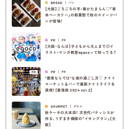
BREAD
パン
【大阪】ごろごろの芋・栗がたまらん♡「嵜
本ベーカリー」の新業態で秋のスイーツパ
ンが登場！
PR
PR
PR
【大阪・なんば】子どもから大人まで◎イ
ラスト・マンガ教室egacoって知ってる？
PR
PR
PR
“香港ならでは”な夜の過ごし方♡ ナイト
マーケット＆バーで最新ナイトライフを
満喫！【香港旅 2024 vol.2】
GOURMET
グルメ
秋ケーキの大本命！ 次世代パティシエが
作る、うずまき模様の「イモンブラン」【大
阪】