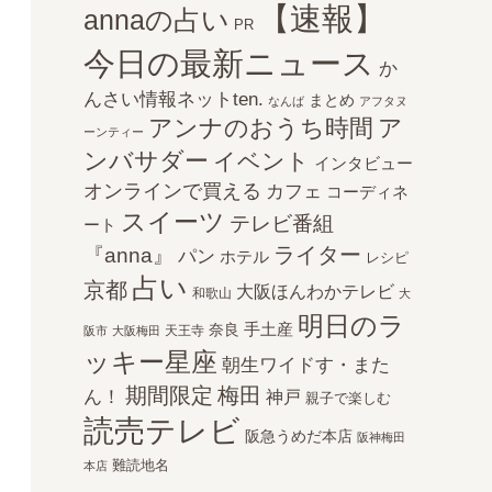
【速報】
annaの占い
PR
今日の最新ニュース
か
んさい情報ネットten.
まとめ
なんば
アフタヌ
アンナのおうち時間
ア
ーンティー
ンバサダー
イベント
インタビュー
オンラインで買える
カフェ
コーディネ
スイーツ
テレビ番組
ート
ライター
『anna』
パン
ホテル
レシピ
占い
京都
大阪ほんわかテレビ
和歌山
大
明日のラ
手土産
奈良
天王寺
阪市
大阪梅田
ッキー星座
朝生ワイドす・また
期間限定
梅田
ん！
神戸
親子で楽しむ
読売テレビ
阪急うめだ本店
阪神梅田
難読地名
本店