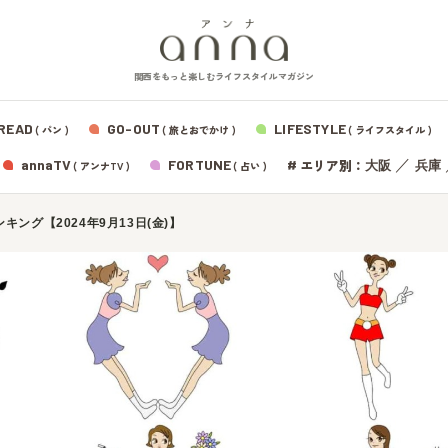
関西をもっと楽しむライフスタイルマガジン
READ
GO-OUT
LIFESTYLE
( パン )
( 旅とおでかけ )
( ライフスタイル )
エリア別：
annaTV
FORTUNE
#
／
大阪
兵庫
( アンナTV )
( 占い )
ング【2024年9月13日(金)】