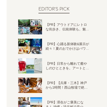
EDITOR'S PICK
【PR】アウトドアにレトロ
な街歩き、伝統体験も。魅…
【PR】心踊る新体験&展示が
続々！夏のおでかけはパワ…
【PR】日常から離れて癒や
しのひとときを。アートと…
【PR】【兵庫・三木】神戸
から1時間！西山牧場で絶…
【PR】滞在がご褒美にな
る！ 沖縄・読谷村で見つ…