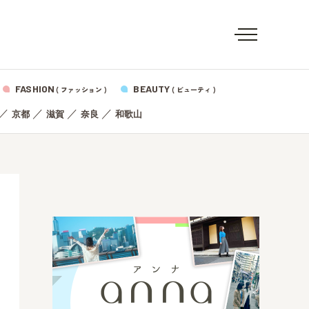
FASHION
BEAUTY
( ファッション )
( ビューティ )
／
／
／
／
京都
滋賀
奈良
和歌山