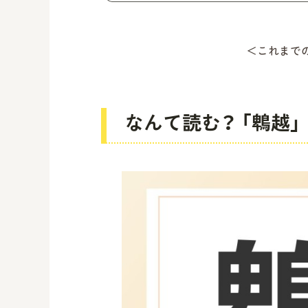
＜これまで
なんて読む？ 「鵯越」