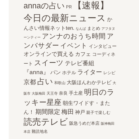
【速報】
annaの占い
PR
今日の最新ニュース
か
んさい情報ネットten.
まとめ
なんば
アフタヌ
アンナのおうち時間
ア
ーンティー
ンバサダー
イベント
インタビュー
オンラインで買える
カフェ
コーディネ
スイーツ
テレビ番組
ート
ライター
『anna』
パン
ホテル
レシピ
占い
京都
大阪ほんわかテレビ
和歌山
大
明日のラ
手土産
奈良
天王寺
阪市
大阪梅田
ッキー星座
朝生ワイドす・また
期間限定
梅田
ん！
神戸
親子で楽しむ
読売テレビ
阪急うめだ本店
阪神梅田
難読地名
本店