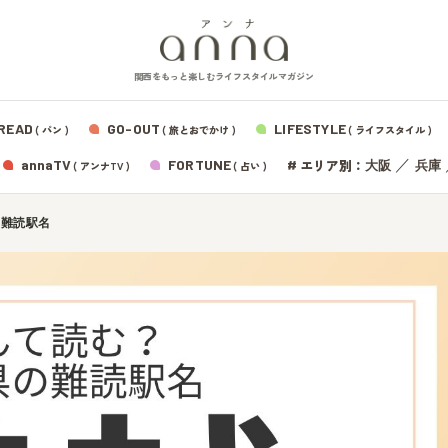
関西をもっと楽しむライフスタイルマガジン
READ
GO-OUT
LIFESTYLE
( パン )
( 旅とおでかけ )
( ライフスタイル )
エリア別：
annaTV
FORTUNE
#
／
大阪
兵庫
( アンナTV )
( 占い )
の難読駅名