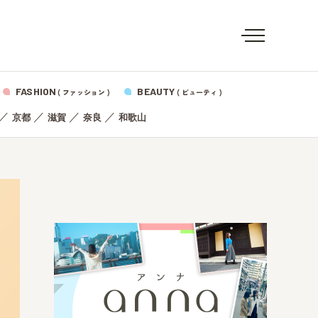
FASHION
BEAUTY
( ファッション )
( ビューティ )
／
／
／
／
京都
滋賀
奈良
和歌山