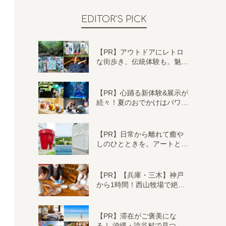
EDITOR'S PICK
【PR】アウトドアにレトロ
な街歩き、伝統体験も。魅…
【PR】心踊る新体験&展示が
続々！夏のおでかけはパワ…
【PR】日常から離れて癒や
しのひとときを。アートと…
【PR】【兵庫・三木】神戸
から1時間！西山牧場で絶…
【PR】滞在がご褒美にな
る！ 沖縄・読谷村で見つ…