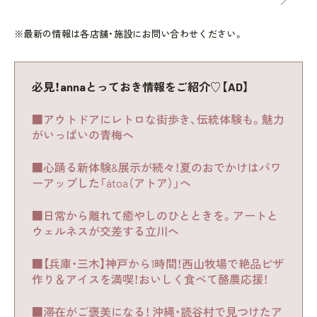
※最新の情報は各店舗・施設にお問い合わせください。
必見！annaとっておき情報をご紹介♡【AD】
■アウトドアにレトロな街歩き、伝統体験も。魅力
がいっぱいの青梅へ
■心踊る新体験&展示が続々！夏のおでかけはパワ
ーアップした「átoa（アトア）」へ
■日常から離れて癒やしのひとときを。アートと
ウェルネスが交差する立川へ
■【兵庫・三木】神戸から1時間！西山牧場で絶品ピザ
作り＆アイスを満喫！おいしく食べて酪農応援！
■滞在がご褒美になる！ 沖縄・読谷村で見つけたア