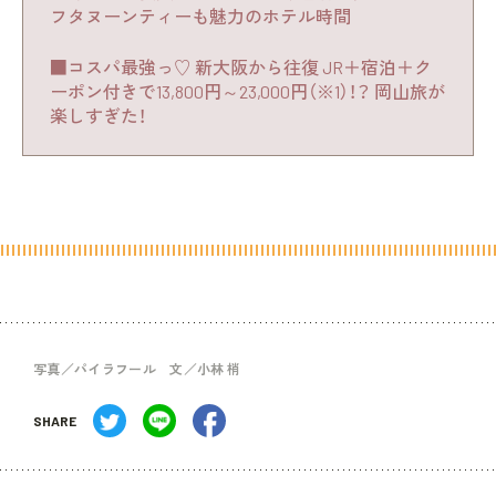
フタヌーンティーも魅力のホテル時間
■コスパ最強っ♡ 新大阪から往復 JR＋宿泊＋ク
ーポン付きで13,800円～23,000円（※1）！？ 岡山旅が
楽しすぎた！
写真／パイラフール 文／小林 梢
SHARE