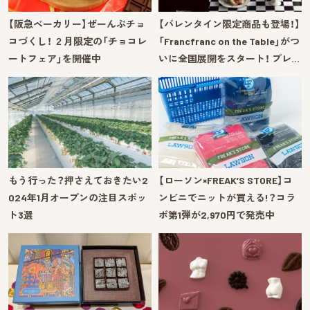
【阪急ベーカリー】ぜーんぶチョ
【バレンタイン限定商品も登場！】
コづくし！ ２月限定の「チョコレ
「Francfranc on the Table」がつ
ートフェア」を開催中
いに全国展開をスタート！ プレ…
もう行った？押さえておきたい2
【ローソン×FREAK’S STORE】コ
024年1月オープンの注目スポッ
ンビニでニットが買える!？コラ
ト3選
ボ第1弾が2,970円で発売中