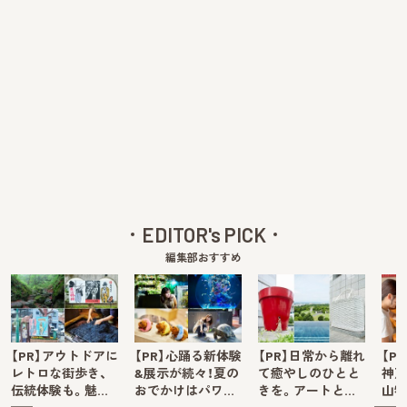
EDITOR's PICK
編集部おすすめ
【PR】アウトドアに
【PR】心踊る新体験
【PR】日常から離れ
【P
レトロな街歩き、
&展示が続々！夏の
て癒やしのひとと
神戸
伝統体験も。魅…
おでかけはパワ…
きを。アートと…
山牧