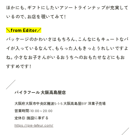
ほかにも、ギフトにしたいアソートラインナップが充実して
いるので、お店を覗いてみて！
＼from Editor／
パッケージのかわいさはもちろん、こんなにもキュートなパ
イが入っているなんて、もらった人もきっとうれしいですよ
ね。小さなお子さんがいるおうちへのおもたせなどにもお
すすめです！
パイラフール 大阪高島屋店
大阪府大阪市中央区難波5-1-5 大阪高島屋B1F 洋菓子売場
営業時間：10:00～20:00
定休日：施設に準ずる
https://pie-lafeur.com/