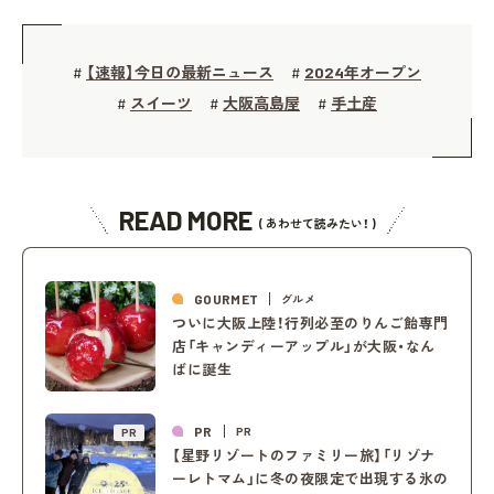
【速報】今日の最新ニュース
2024年オープン
#
#
スイーツ
大阪高島屋
手土産
#
#
#
READ MORE
( あわせて読みたい！ )
GOURMET
グルメ
ついに大阪上陸！行列必至のりんご飴専門
店「キャンディーアップル」が大阪・なん
ばに誕生
PR
PR
PR
【星野リゾートのファミリー旅】「リゾナ
ーレトマム」に冬の夜限定で出現する氷の