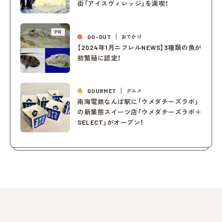
街「アイスヴィレッジ」を満喫！
PR
GO-OUT
おでかけ
【2024年1月ニフレルNEWS】3種類の魚が
初繁殖に認定！
GOURMET
グルメ
南海電鉄なんば駅に「ウメダチーズラボ」
の新業態スイーツ店「ウメダチーズラボ＋
SELECT」がオープン！