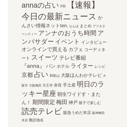
【速報】
annaの占い
PR
今日の最新ニュース
か
んさい情報ネットten.
まとめ
なんば
アフタヌ
アンナのおうち時間
ア
ーンティー
ンバサダー
イベント
インタビュー
オンラインで買える
カフェ
コーディネ
スイーツ
テレビ番組
ート
ライター
『anna』
パン
ホテル
レシピ
占い
京都
大阪ほんわかテレビ
和歌山
大
明日のラ
手土産
奈良
天王寺
阪市
大阪梅田
ッキー星座
朝生ワイドす・また
期間限定
梅田
ん！
神戸
親子で楽しむ
読売テレビ
阪急うめだ本店
阪神梅田
難読地名
本店