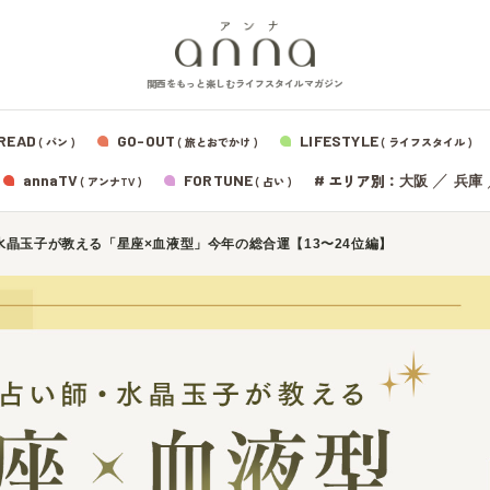
関西をもっと楽しむライフスタイルマガジン
READ
GO-OUT
LIFESTYLE
( パン )
( 旅とおでかけ )
( ライフスタイル )
エリア別：
annaTV
FORTUNE
#
／
大阪
兵庫
( アンナTV )
( 占い )
水晶玉子が教える「星座×血液型」今年の総合運【13〜24位編】