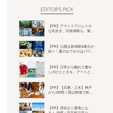
EDITOR'S PICK
【PR】アウトドアにレトロ
な街歩き、伝統体験も。魅…
【PR】心踊る新体験&展示が
続々！夏のおでかけはパワ…
【PR】日常から離れて癒や
しのひとときを。アートと…
【PR】【兵庫・三木】神戸
から1時間！西山牧場で絶…
【PR】滞在がご褒美にな
る！ 沖縄・読谷村で見つ…