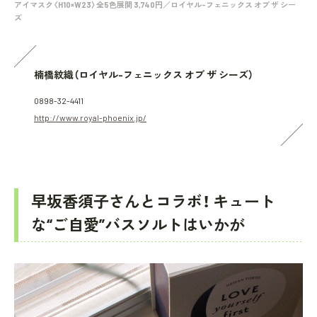
アイマスク〈H10×W23〉全5色展開 3,740円／ロイヤル-フェニックス オブ ザ シー
ズ
楠橋紋織（ロイヤル-フェニックス オブ ザ シーズ）
0898-32-4411
http://www.royal-phoenix.jp/
早坂香須子さんとコラボ！ キュート
な“ご自愛”バスソルトはいかが