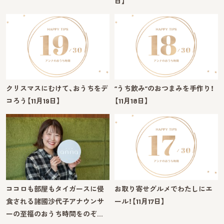
日】
クリスマスにむけて、おうちをデ
“うち飲み”のおつまみを手作り！
コろう【11月19日】
【11月18日】
ココロも部屋もタイガースに侵
お取り寄せグルメでわたしにエ
食される諸國沙代子アナウンサ
ール！【11月17日】
ーの至福のおうち時間をのぞ…