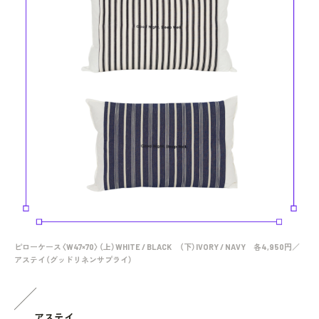
ピローケース〈W47×70〉（上）WHITE / BLACK （下）IVORY / NAVY 各4,950円／
アステイ（グッドリネンサプライ）
アステイ