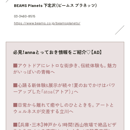
BEAMS Planets 下北沢（ビームス プラネッツ）
03-3460-8515
https://www.beams.co.jp/beamsplanets/
必見！annaとっておき情報をご紹介♡【AD】
■アウトドアにレトロな街歩き、伝統体験も。魅力
がいっぱいの青梅へ
■心踊る新体験&展示が続々！夏のおでかけはパワ
ーアップした「átoa（アトア）」へ
■日常から離れて癒やしのひとときを。アートと
ウェルネスが交差する立川へ
■【兵庫・三木】神戸から1時間！西山牧場で絶品ピザ