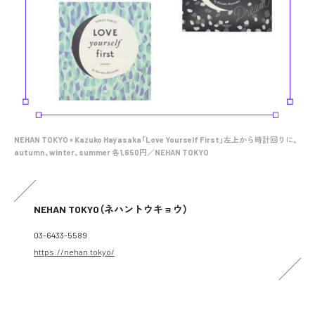
NEHAN TOKYO × Kazuko Hayasaka「Love Yourself First」左上から時計回りに、
autumn、winter、summer 各1,650円／NEHAN TOKYO
NEHAN TOKYO（ネハントウキョウ）
03-6433-5589
https://nehan.tokyo/