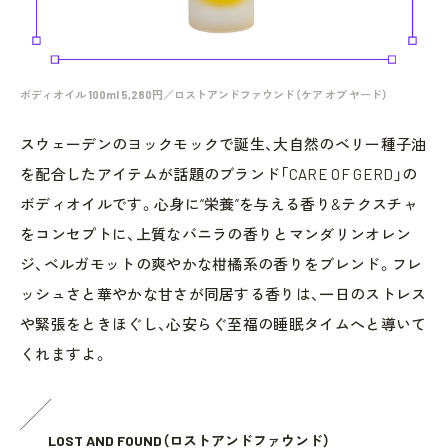
ボディオイル 100ml 5,280円／ロストアンドファウンド（ケア オブ ヤード）
スウェーデンのヨックモックで誕生、大自然のベリー種子油
を配合したアイテムが話題のブランド「CARE OF GERD」の
ボディオイルです。心身に“栄養”を与える香り&テクスチャ
をコンセプトに、上質なバニラの香りとマンダリンオレン
ジ、ベルガモットの爽やかな柑橘系の香りをブレンド。フレ
ッシュさと華やかな甘さが同居する香りは、一日のストレス
や緊張をときほぐし、心安らぐ至福の睡眠タイムへと導いて
くれますよ。
LOST AND FOUND（ロストアンドファウンド）