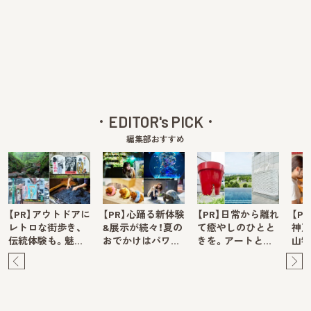
EDITOR's PICK
編集部おすすめ
【PR】アウトドアに
【PR】心踊る新体験
【PR】日常から離れ
【P
レトロな街歩き、
&展示が続々！夏の
て癒やしのひとと
神戸
伝統体験も。魅…
おでかけはパワ…
きを。アートと…
山牧
Pre
Ne
v
xt