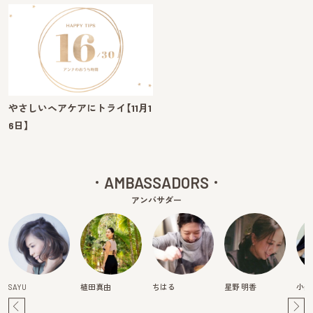
やさしいヘアケアにトライ【11月1
6日】
AMBASSADORS
アンバサダー
SAYU
植田真由
ちはる
星野 明香
小柴