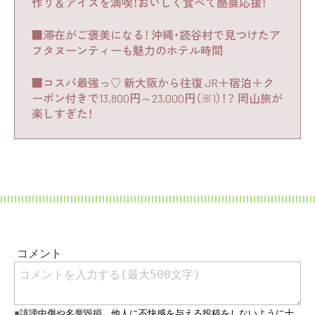
作り＆アイスを満喫！おいしく食べて酪農応援！
■滞在がご褒美になる！ 沖縄・読谷村で見つけたア
フタヌーンティーも魅力のホテル時間
■コスパ最強っ♡ 新大阪から往復 JR＋宿泊＋ク
ーポン付きで13,800円～23,000円（※1）！？ 岡山旅が
楽しすぎた！