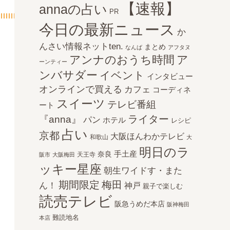
【速報】
annaの占い
PR
今日の最新ニュース
か
んさい情報ネットten.
まとめ
なんば
アフタヌ
アンナのおうち時間
ア
ーンティー
ンバサダー
イベント
インタビュー
オンラインで買える
カフェ
コーディネ
スイーツ
テレビ番組
ート
ライター
『anna』
パン
ホテル
レシピ
占い
京都
大阪ほんわかテレビ
和歌山
大
明日のラ
手土産
奈良
天王寺
阪市
大阪梅田
ッキー星座
朝生ワイドす・また
期間限定
梅田
ん！
神戸
親子で楽しむ
読売テレビ
阪急うめだ本店
阪神梅田
難読地名
本店