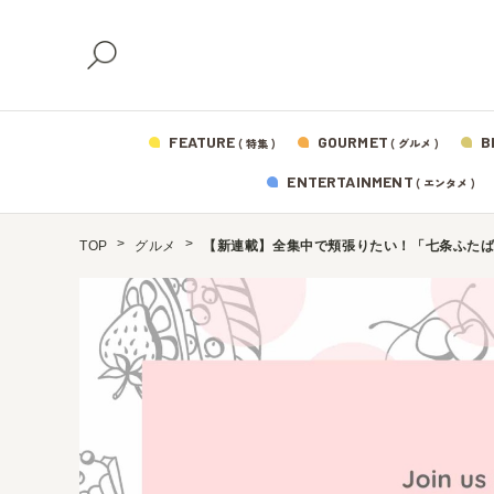
FEATURE
GOURMET
B
( 特集 )
( グルメ )
ENTERTAINMENT
( エンタメ )
TOP
グルメ
【新連載】全集中で頬張りたい！「七条ふたば