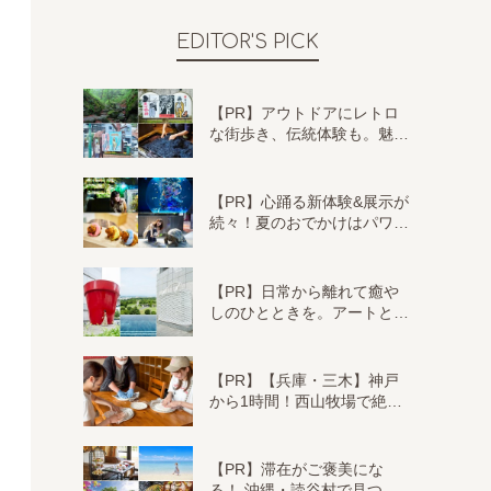
EDITOR'S PICK
【PR】アウトドアにレトロ
な街歩き、伝統体験も。魅…
【PR】心踊る新体験&展示が
続々！夏のおでかけはパワ…
【PR】日常から離れて癒や
しのひとときを。アートと…
【PR】【兵庫・三木】神戸
から1時間！西山牧場で絶…
【PR】滞在がご褒美にな
る！ 沖縄・読谷村で見つ…