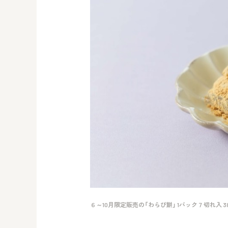
６～10月限定販売の「わらび餅」 1パック７切れ入 3