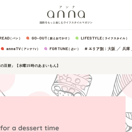
関西をもっと楽しむライフスタイルマガジン
READ
GO-OUT
LIFESTYLE
( パン )
( 旅とおでかけ )
( ライフスタイル )
エリア別：
annaTV
FORTUNE
#
／
大阪
兵庫
( アンナTV )
( 占い )
の豆餅」【水曜15時のあまいもん】