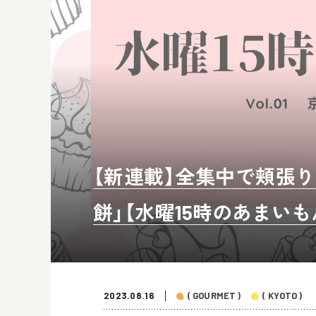
【新連載】全集中で頬張り
餅」【水曜15時のあまいも
2023.08.16
( GOURMET )
( KYOTO )