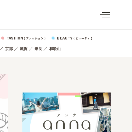
FASHION
BEAUTY
( ファッション )
( ビューティ )
／
／
／
／
京都
滋賀
奈良
和歌山