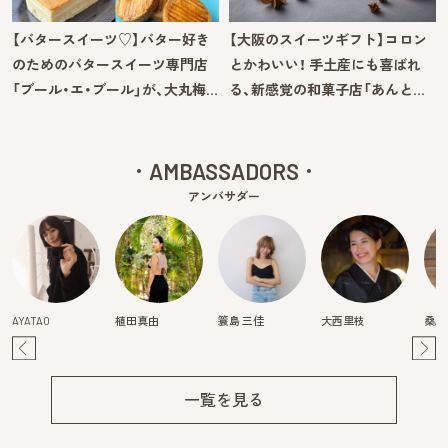
【バタースイーツ♡】バター好き
【大阪のスイーツギフト】コロン
のためのバタースイーツ専門店
とかわいい！ 手土産にも喜ばれ
「ブール・エ・ブール」が、大丸梅…
る、新感覚の和菓子店「あんと…
AMBASSADORS
アンバサダー
AYATAO
植田真由
簑島 三佳
大西里枝
桑原
Pre
Ne
v
xt
一覧を見る