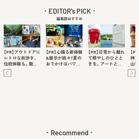
EDITOR's PICK
編集部おすすめ
【PR】アウトドアに
【PR】心踊る新体験
【PR】日常から離れ
【P
レトロな街歩き、
&展示が続々！夏の
て癒やしのひとと
神戸
伝統体験も。魅…
おでかけはパワ…
きを。アートと…
山牧
Pre
Ne
v
xt
Recommend