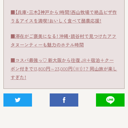
■【兵庫・三木】神戸から1時間！西山牧場で絶品ピザ作
り＆アイスを満喫！おいしく食べて酪農応援！
■滞在がご褒美になる！ 沖縄・読谷村で見つけたアフ
タヌーンティーも魅力のホテル時間
■コスパ最強っ♡ 新大阪から往復 JR＋宿泊＋クー
ポン付きで13,800円～23,000円（※1）！？ 岡山旅が楽し
すぎた！