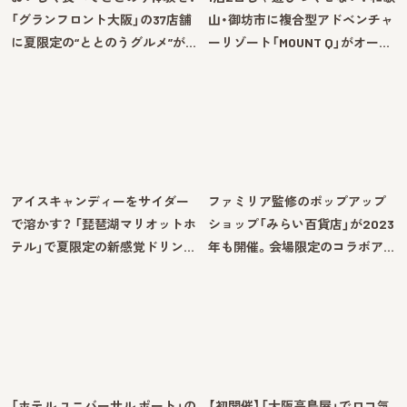
「グランフロント大阪」の37店舗
山・御坊市に複合型アドベンチャ
に夏限定の“ととのうグルメ”が…
ーリゾート「MOUNT Q」がオー…
アイスキャンディーをサイダー
ファミリア監修のポップアップ
で溶かす？ 「琵琶湖マリオットホ
ショップ「みらい百貨店」が2023
テル」で夏限定の新感覚ドリン…
年も開催。会場限定のコラボア…
「ホテル ユニバーサル ポート」の
【初開催】「大阪高島屋」でロコ気