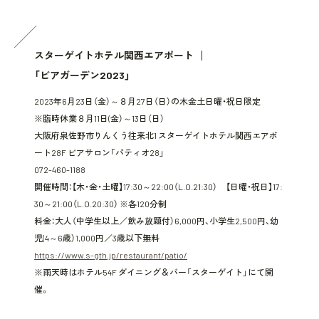
スターゲイトホテル関西エアポート
「ビアガーデン2023」
2023年6月23日（金）～８月27日（日）の木金土日曜・祝日限定
※臨時休業８月11日(金）～13日（日）
大阪府泉佐野市りんくう往来北1 スターゲイトホテル関西エアポ
ート28F ビアサロン「パティオ28」
072-460-1188
開催時間：【木・金・土曜】17:30～22:00（L.O.21:30） 【日曜・祝日】17:
30～21:00（L.O.20:30） ※各120分制
料金：大人（中学生以上／飲み放題付）6,000円、小学生2,500円、幼
児(4～6歳）1,000円／3歳以下無料
https://www.s-gth.jp/restaurant/patio/
※雨天時はホテル54F ダイニング＆バー「スターゲイト」にて開
催。