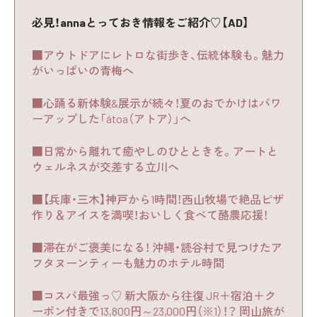
必見！annaとっておき情報をご紹介♡【AD】
■アウトドアにレトロな街歩き、伝統体験も。魅力
がいっぱいの青梅へ
■心踊る新体験&展示が続々！夏のおでかけはパワ
ーアップした「átoa（アトア）」へ
■日常から離れて癒やしのひとときを。アートと
ウェルネスが交差する立川へ
■【兵庫・三木】神戸から1時間！西山牧場で絶品ピザ
作り＆アイスを満喫！おいしく食べて酪農応援！
■滞在がご褒美になる！ 沖縄・読谷村で見つけたア
フタヌーンティーも魅力のホテル時間
■コスパ最強っ♡ 新大阪から往復 JR＋宿泊＋ク
ーポン付きで13,800円～23,000円（※1）！？ 岡山旅が