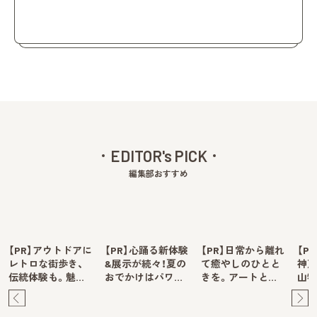
EDITOR's PICK
編集部おすすめ
【PR】アウトドアに
【PR】心踊る新体験
【PR】日常から離れ
【P
レトロな街歩き、
&展示が続々！夏の
て癒やしのひとと
神戸
伝統体験も。魅…
おでかけはパワ…
きを。アートと…
山牧
Pre
Ne