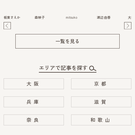
板東さえか
森映子
mitsuko
渡辺 由香
大橋
Pre
Ne
v
xt
一覧を見る
エリアで記事を探す
大阪
京都
兵庫
滋賀
奈良
和歌山