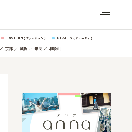
FASHION
BEAUTY
( ファッション )
( ビューティ )
／
／
／
／
京都
滋賀
奈良
和歌山