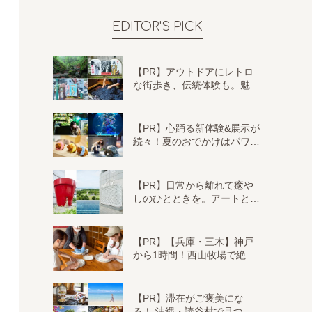
EDITOR'S PICK
【PR】アウトドアにレトロ
な街歩き、伝統体験も。魅…
【PR】心踊る新体験&展示が
続々！夏のおでかけはパワ…
【PR】日常から離れて癒や
しのひとときを。アートと…
【PR】【兵庫・三木】神戸
から1時間！西山牧場で絶…
【PR】滞在がご褒美にな
る！ 沖縄・読谷村で見つ…