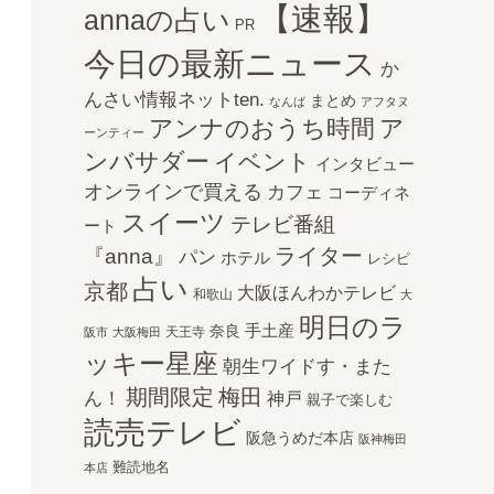
【速報】
annaの占い
PR
今日の最新ニュース
か
んさい情報ネットten.
まとめ
なんば
アフタヌ
アンナのおうち時間
ア
ーンティー
ンバサダー
イベント
インタビュー
オンラインで買える
カフェ
コーディネ
スイーツ
テレビ番組
ート
ライター
『anna』
パン
ホテル
レシピ
占い
京都
大阪ほんわかテレビ
和歌山
大
明日のラ
手土産
奈良
天王寺
阪市
大阪梅田
ッキー星座
朝生ワイドす・また
期間限定
梅田
ん！
神戸
親子で楽しむ
読売テレビ
阪急うめだ本店
阪神梅田
難読地名
本店