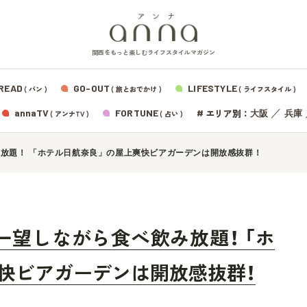
関西をもっと楽しむライフスタイルマガジン
READ
GO-OUT
LIFESTYLE
( パン )
( 旅とおでかけ )
( ライフスタイル )
エリア別：
annaTV
FORTUNE
#
／
大阪
兵庫
( アンナTV )
( 占い )
放題！ 「ホテル日航奈良」の屋上爽快ビアガーデンは開放感抜群！
一望しながら食べ飲み放題！ 「ホ
快ビアガーデンは開放感抜群！