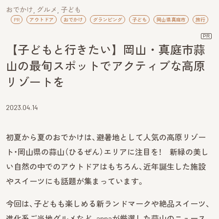
おでかけ
グルメ
子ども
PR
アウトドア
おでかけ
グランピング
子ども
岡山県真庭市
旅行
PR
【子どもと行きたい】岡山・真庭市蒜
山の最旬スポットでアクティブな高原
リゾートを
2023.04.14
初夏から夏のおでかけは、避暑地として人気の高原リゾー
ト・岡山県の蒜山（ひるぜん）エリアに注目を！ 新緑の美し
い自然の中でのアウトドアはもちろん、近年誕生した施設
やスイーツにも話題が集まっています。
今回は、子どもも楽しめる新ランドマークや絶品スイーツ、
進化系ご当地グルメなど、annaが厳選した蒜山のニュース