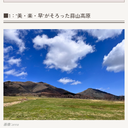
■1：“美・楽・早”がそろった蒜山高原
画像：anna