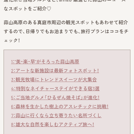
なスポットをご紹介♡
蒜山高原のある真庭市周辺の観光スポットもあわせて紹介
するので、日帰りでもお泊まりでも、旅行プランはココをチ
ェック！
1：“美・楽・早”がそろった蒜山高原
2：アートな新施設は最新フォトスポット！
3：観光牧場にトレンドスイーツが大集合
4：特別なネイチャーステイができる宿3選
5：ご当地グルメ「ひるぜん焼そば」が進化！
6：森林を生かした樹上のアスレチックに挑戦！
7：蒜山に行くなら立ち寄りたい名所づくし
8：雄大な自然を楽しむアクティブ旅へ！