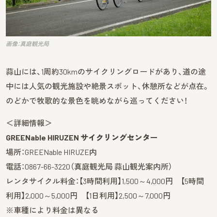
画像：真庭観光局
蒜山には、1周約30kmのサイクリングロードがあり、道の途
中には人気の観光施設や絶景スポット、休憩所などが点在。
のどかで牧歌的な景色を眺めながら巡ってください！
＜詳細情報＞
GREENable HIRUZEN サイクリングセンター
場所：GREENable HIRUZE内
電話：0867-66-3220（真庭観光局 蒜山観光案内所）
レンタサイクル料金：【3時間利用】1,500～4,000円 【5時間
利用】2,000～5,000円 【1日利用】2,500～7,000円
※車種により料金は異なる