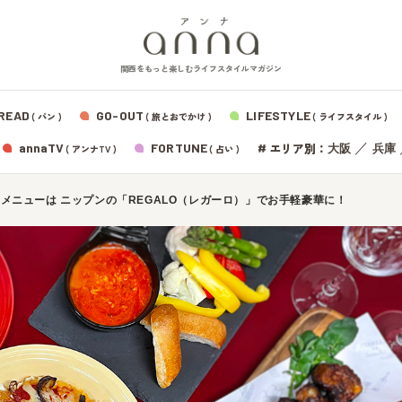
関西をもっと楽しむライフスタイルマガジン
READ
GO-OUT
LIFESTYLE
( パン )
( 旅とおでかけ )
( ライフスタイル )
エリア別：
annaTV
FORTUNE
#
／
大阪
兵庫
( アンナTV )
( 占い )
メニューは ニップンの「REGALO（レガーロ）」でお手軽豪華に！