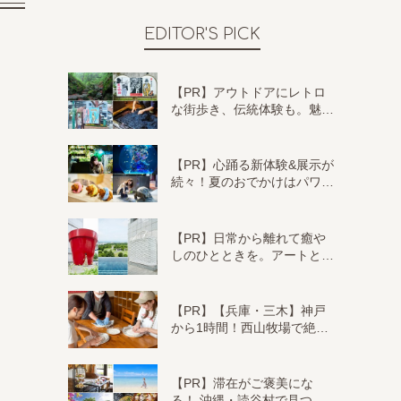
EDITOR'S PICK
【PR】アウトドアにレトロ
な街歩き、伝統体験も。魅…
【PR】心踊る新体験&展示が
続々！夏のおでかけはパワ…
【PR】日常から離れて癒や
しのひとときを。アートと…
【PR】【兵庫・三木】神戸
から1時間！西山牧場で絶…
【PR】滞在がご褒美にな
る！ 沖縄・読谷村で見つ…