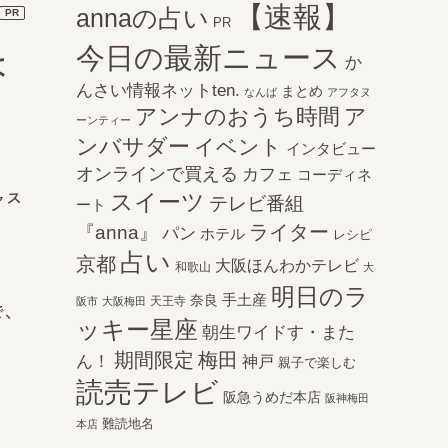
【速報】
annaの占い
PR
PR
今日の最新ニュース
は
か
んさい情報ネットten.
まとめ
なんば
アフタヌ
アンナのおうち時間
ア
ーンティー
ンバサダー
イベント
インタビュー
オンラインで買える
カフェ
コーディネ
ャス
スイーツ
テレビ番組
ート
ライター
『anna』
パン
ホテル
レシピ
占い
京都
大阪ほんわかテレビ
和歌山
大
明日のラ
手土産
奈良
天王寺
阪市
大阪梅田
、
ッキー星座
朝生ワイドす・また
期間限定
梅田
ん！
神戸
親子で楽しむ
読売テレビ
阪急うめだ本店
阪神梅田
難読地名
本店