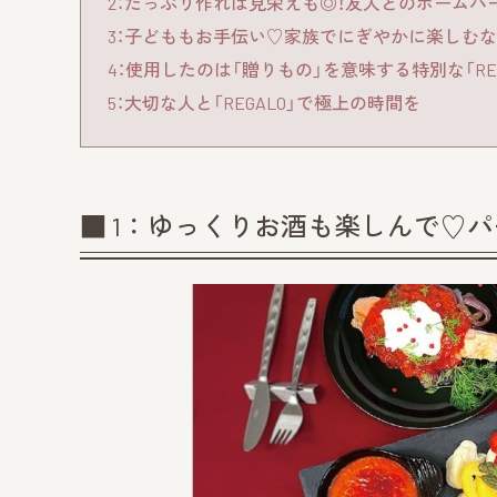
2：たっぷり作れば見栄えも◎！友人とのホームパ
3：子どももお手伝い♡家族でにぎやかに楽しむな
4：使用したのは「贈りもの」を意味する特別な「RE
5：大切な人と「REGALO」で極上の時間を
■ 1：ゆっくりお酒も楽しんで♡