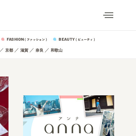
FASHION
BEAUTY
( ファッション )
( ビューティ )
／
／
／
／
京都
滋賀
奈良
和歌山