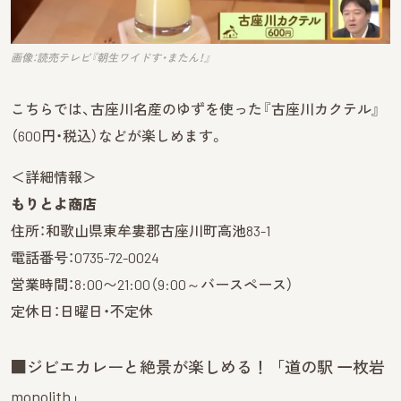
画像：読売テレビ『朝生ワイドす・またん！』
こちらでは、古座川名産のゆずを使った『古座川カクテル』
（600円・税込）などが楽しめます。
＜詳細情報＞
もりとよ商店
住所：和歌山県東牟婁郡古座川町高池83-1
電話番号：0735-72-0024
営業時間：8:00〜21:00（9:00～バースペース）
定休日：日曜日・不定休
■ジビエカレーと絶景が楽しめる！「道の駅 一枚岩
monolith」