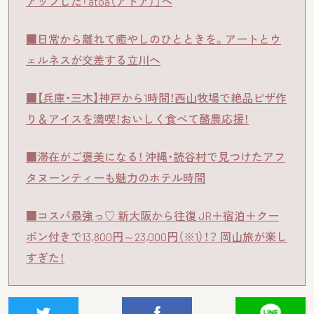
アップした「átoa（アトア）」へ
■日常から離れて癒やしのひとときを。アートとウ
ェルネスが交差する立川へ
■【兵庫・三木】神戸から1時間！西山牧場で絶品ピザ作
り＆アイスを満喫！おいしく食べて酪農応援！
■滞在がご褒美になる！ 沖縄・読谷村で見つけたアフ
タヌーンティーも魅力のホテル時間
■コスパ最強っ♡ 新大阪から往復 JR＋宿泊＋クー
ポン付きで13,800円～23,000円（※1）！？ 岡山旅が楽し
すぎた！