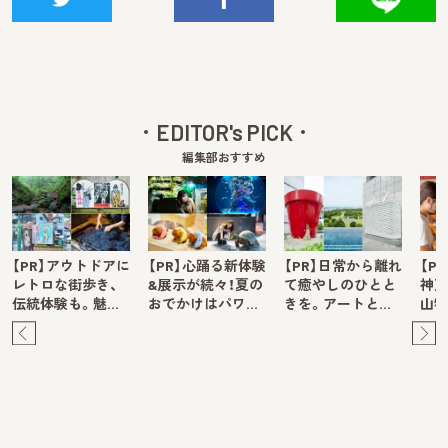
EDITOR's PICK
編集部おすすめ
【PR】アウトドアに
【PR】心踊る新体験
【PR】日常から離れ
【P
レトロな街歩き、
&展示が続々！夏の
て癒やしのひとと
神戸
伝統体験も。魅…
おでかけはパワ…
きを。アートと…
山牧
Pre
Ne
v
xt