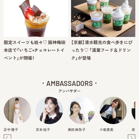
限定スイーツも続々♡ 阪神梅田
【京都】清水観光の食べ歩きにぴ
本店で「いちご×チョコレートイ
ったり♡ 「湯葉フード＆ドリン
ベント」が開催！
ク」が登場
AMBASSADORS
アンバサダー
正中 雅子
芝本 裕子
奥田 麻弥子
小柴恵美
赤澤