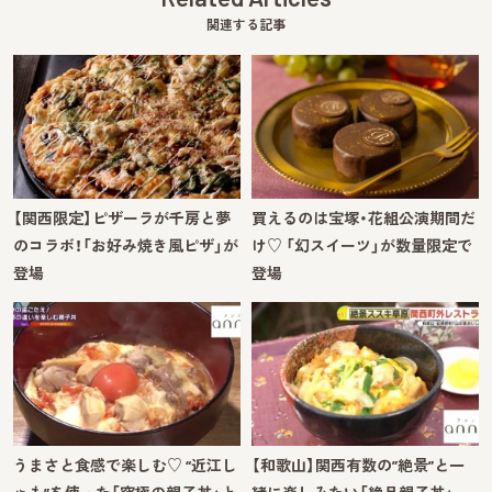
関連する記事
【関西限定】ピザーラが千房と夢
買えるのは宝塚・花組公演期間だ
のコラボ！「お好み焼き風ピザ」が
け♡ 「幻スイーツ」が数量限定で
登場
登場
うまさと食感で楽しむ♡ “近江し
【和歌山】関西有数の”絶景”と一