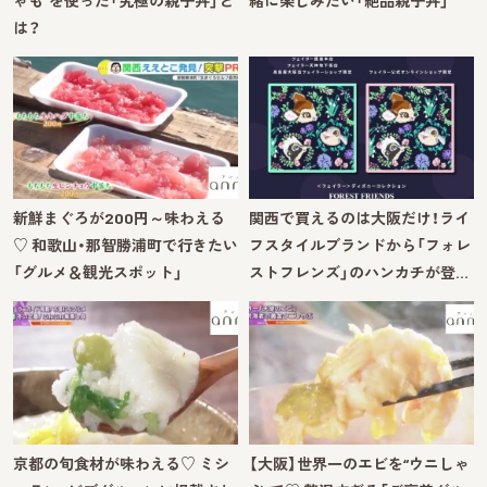
ゃも”を使った「究極の親子丼」と
緒に楽しみたい「絶品親子丼」
は？
新鮮まぐろが200円～味わえる
関西で買えるのは大阪だけ！ライ
♡ 和歌山・那智勝浦町で行きたい
フスタイルブランドから「フォレ
「グルメ＆観光スポット」
ストフレンズ」のハンカチが登…
京都の旬食材が味わえる♡ ミシ
【大阪】世界一のエビを“ウニしゃ