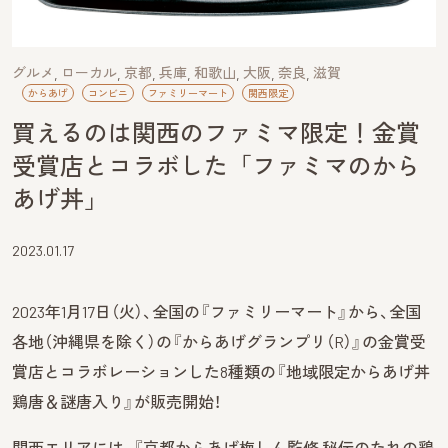
グルメ
ローカル
京都
兵庫
和歌山
大阪
奈良
滋賀
からあげ
コンビニ
ファミリーマート
関西限定
買えるのは関西のファミマ限定！金賞
受賞店とコラボした「ファミマのから
あげ丼」
2023.01.17
2023年1月17日（火）、全国の『ファミリーマート』から、全国
各地（沖縄県を除く）の『からあげグランプリ（R）』の金賞受
賞店とコラボレーションした8種類の『地域限定からあげ丼
鶏唐＆謎唐入り』が販売開始！
関西エリアには、『京都からあげ梅しん監修 秘伝のたれの鶏