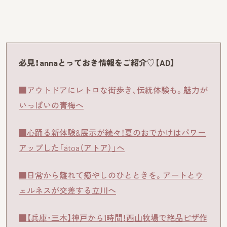
必見！annaとっておき情報をご紹介♡【AD】
■アウトドアにレトロな街歩き、伝統体験も。魅力が
いっぱいの青梅へ
■心踊る新体験&展示が続々！夏のおでかけはパワー
アップした「átoa（アトア）」へ
■日常から離れて癒やしのひとときを。アートとウ
ェルネスが交差する立川へ
■【兵庫・三木】神戸から1時間！西山牧場で絶品ピザ作