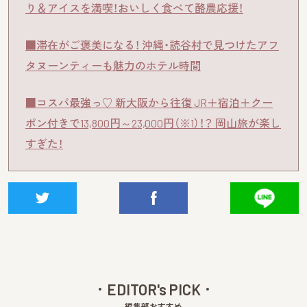
り＆アイスを満喫！おいしく食べて酪農応援！
■滞在がご褒美になる！ 沖縄・読谷村で見つけたアフ
タヌーンティーも魅力のホテル時間
■コスパ最強っ♡ 新大阪から往復 JR＋宿泊＋クー
ポン付きで13,800円～23,000円（※1）！？ 岡山旅が楽し
すぎた！
EDITOR's PICK
編集部おすすめ