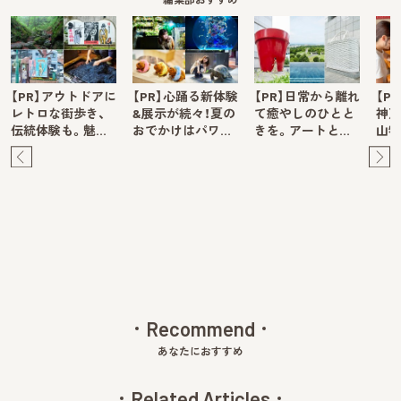
【PR】アウトドアに
【PR】心踊る新体験
【PR】日常から離れ
【P
レトロな街歩き、
&展示が続々！夏の
て癒やしのひとと
神戸
伝統体験も。魅…
おでかけはパワ…
きを。アートと…
山牧
Pre
Ne
v
xt
Recommend
あなたにおすすめ
Related Articles