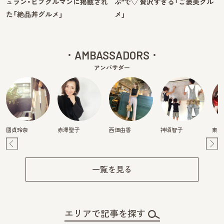
ュラン・ビブグルマンに掲載され
ぶ”で♡ 贅沢すぎる「ご褒美グル
た「絶品丼グルメ」
メ」
AMBASSADORS
アンバサダー
國貞玲奈
赤澤聖子
西畑由香
神頃智子
東真
Pre
Ne
v
xt
一覧を見る
エリアで記事を探す