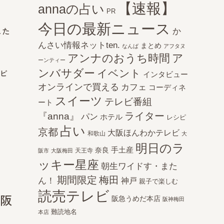
【速報】
annaの占い
PR
今日の最新ニュース
か
した
んさい情報ネットten.
まとめ
なんば
アフタヌ
アンナのおうち時間
ア
ーンティー
ンバサダー
イベント
『ビ
インタビュー
オンラインで買える
カフェ
コーディネ
スイーツ
テレビ番組
ート
ライター
『anna』
パン
ホテル
レシピ
占い
京都
大阪ほんわかテレビ
和歌山
大
明日のラ
手土産
奈良
天王寺
阪市
大阪梅田
ッキー星座
朝生ワイドす・また
期間限定
梅田
ん！
神戸
親子で楽しむ
読売テレビ
大阪
阪急うめだ本店
阪神梅田
難読地名
本店