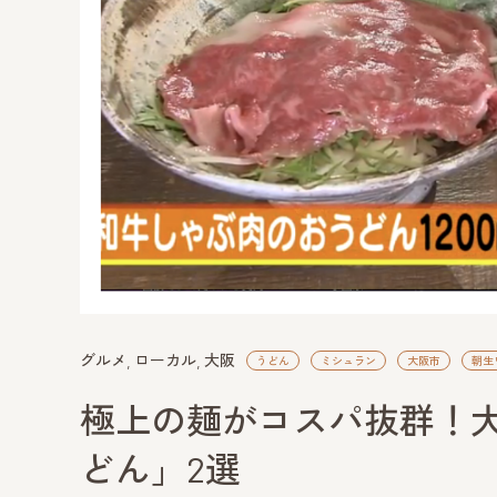
グルメ
ローカル
大阪
うどん
ミシュラン
大阪市
朝生
極上の麺がコスパ抜群！
どん」2選