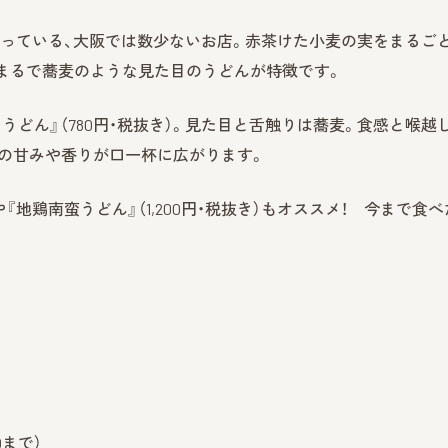
作っている、大阪では数少ないお店。赤茶けた小麦の実をまるご
まるで蕎麦のような見た目のうどんが特徴です。
どん』（780円・税抜き）。見た目と舌触りは蕎麦。食感と喉越
の甘みや香りが口一杯に広がります。
や『地鶏南蛮うどん』（1,200円・税抜き）もオススメ！ 今まで食
30まで）