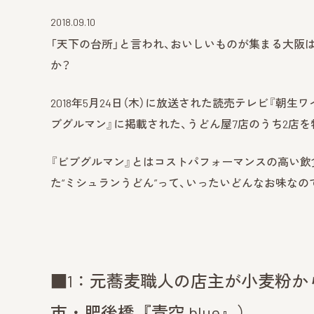
2018.09.10
「天下の台所」と言われ、おいしいものが集まる大阪
か？
2018年5月24日（木）に放送された読売テレビ『朝生ワ
ブグルマン』に掲載された、うどん屋7店のうち2店を
『ビブグルマン』とはコストパフォーマンスの高い飲
た“ミシュランうどん”って、いったいどんなお味なの
■1：元蕎麦職人の店主が小麦粉
市・肥後橋『青空 blue』）