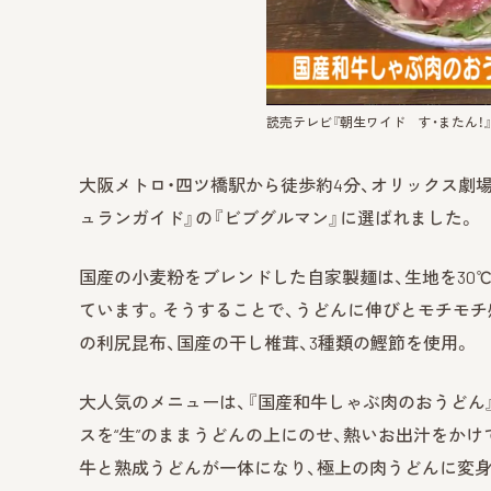
読売テレビ『朝生ワイド す・またん！
大阪メトロ・四ツ橋駅から徒歩約4分、オリックス劇場
ュランガイド』の『ビブグルマン』に選ばれました。
国産の小麦粉をブレンドした自家製麺は、生地を30℃
ています。そうすることで、うどんに伸びとモチモチ
の利尻昆布、国産の干し椎茸、3種類の鰹節を使用。
大人気のメニューは、『国産和牛しゃぶ肉のおうどん』（
スを“生”のままうどんの上にのせ、熱いお出汁をか
牛と熟成うどんが一体になり、極上の肉うどんに変身