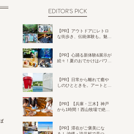
EDITOR'S PICK
【PR】アウトドアにレトロ
な街歩き、伝統体験も。魅…
【PR】心踊る新体験&展示が
続々！夏のおでかけはパワ…
【PR】日常から離れて癒や
しのひとときを。アートと…
【PR】【兵庫・三木】神戸
から1時間！西山牧場で絶…
ば
【PR】滞在がご褒美にな
る！ 沖縄・読谷村で見つ…