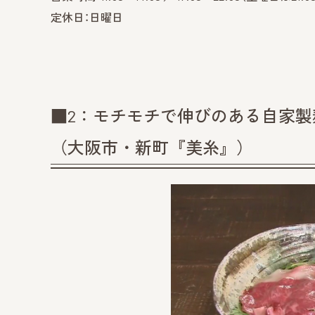
定休日：日曜日
■2：モチモチで伸びのある自家
（大阪市・新町『美糸』）