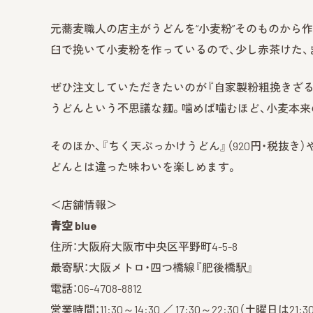
元蕎麦職人の店主がうどんを“小麦粉”そのものから
臼で挽いて小麦粉を作っているので、少し赤茶けた、
ぜひ注文していただきたいのが『自家製粉粗挽きざるう
うどんという不思議な麺。噛めば噛むほど、小麦本来
そのほか、『ちく天ぶっかけうどん』（920円・税抜き）
どんとは違った味わいを楽しめます。
＜店舗情報＞
青空 blue
住所：大阪府大阪市中央区平野町4-5-8
最寄駅：大阪メトロ・四つ橋線『肥後橋駅』
電話：06-4708-8812
営業時間：11:30～14:30 ／ 17:30～22:30（土曜日は21: