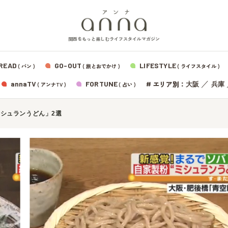
関西をもっと楽しむライフスタイルマガジン
READ
GO-OUT
LIFESTYLE
( パン )
( 旅とおでかけ )
( ライフスタイル )
エリア別：
annaTV
FORTUNE
#
／
大阪
兵庫
( アンナTV )
( 占い )
シュランうどん」2選