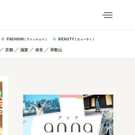
FASHION
BEAUTY
( ファッション )
( ビューティ )
／
／
／
／
京都
滋賀
奈良
和歌山