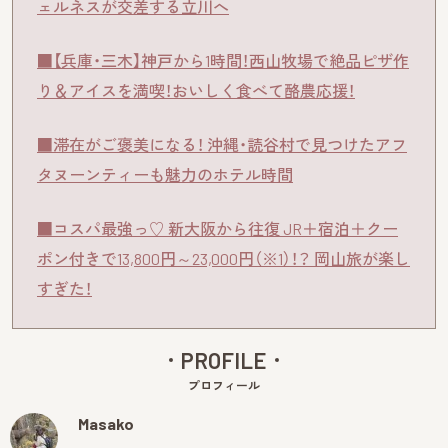
ェルネスが交差する立川へ
■【兵庫・三木】神戸から1時間！西山牧場で絶品ピザ作
り＆アイスを満喫！おいしく食べて酪農応援！
■滞在がご褒美になる！ 沖縄・読谷村で見つけたアフ
タヌーンティーも魅力のホテル時間
■コスパ最強っ♡ 新大阪から往復 JR＋宿泊＋クー
ポン付きで13,800円～23,000円（※1）！？ 岡山旅が楽し
すぎた！
PROFILE
プロフィール
Masako