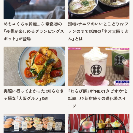
めちゃくちゃ綺麗…♡ 奈良初の
讃岐×ナニワのいいとこどり!? フ
「夜景が楽しめるグランピングス
ァンの間で話題の「ネオ大阪うど
ポット」が登場
ん」とは
実際に行ってよかった！知らなき
「わらび餅」が“NEXTタピオカ”と
ゃ損な「大阪グルメ」3選
話題…!? 新店続々の進化系スイ
ーツ