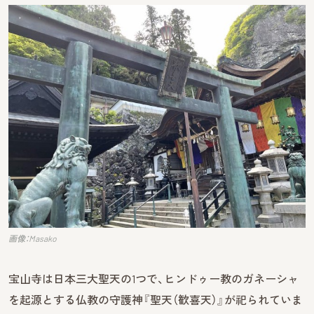
画像：Masako
宝山寺は日本三大聖天の1つで、ヒンドゥー教のガネーシャ
を起源とする仏教の守護神『聖天（歓喜天）』が祀られていま