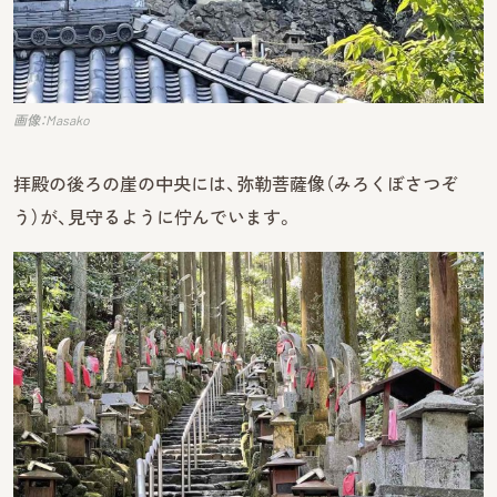
画像：Masako
拝殿の後ろの崖の中央には、弥勒菩薩像（みろくぼさつぞ
う）が、見守るように佇んでいます。