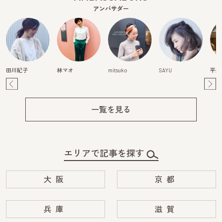
アンバサダー
田川紀子
林マオ
mitsuko
SAYU
平井
Pre
Ne
v
xt
一覧を見る
エリアで記事を探す
大阪
京都
兵庫
滋賀