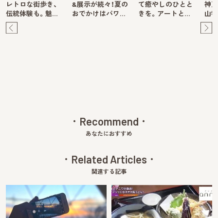
レトロな街歩き、
&展示が続々！夏の
て癒やしのひとと
神戸
伝統体験も。魅…
おでかけはパワ…
きを。アートと…
山牧
Pre
Ne
v
xt
Recommend
あなたにおすすめ
Related Articles
関連する記事