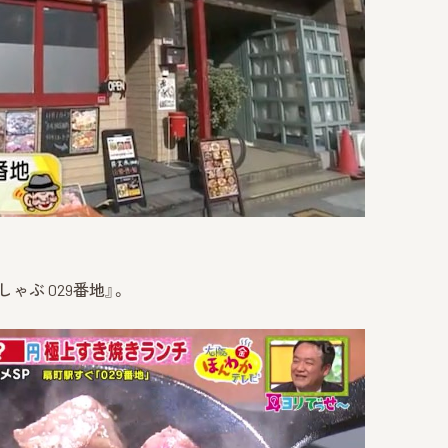
ゃぶ 029番地』。