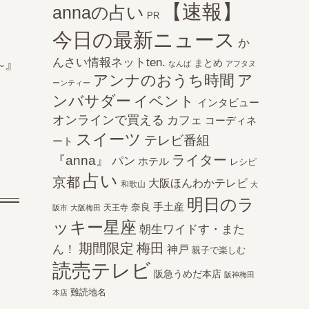
【速報】
annaの占い
PR
今日の最新ニュース
か
んさい情報ネットten.
まとめ
～』
なんば
アフタヌ
アンナのおうち時間
ア
ーンティー
ンバサダー
イベント
インタビュー
オンラインで買える
カフェ
コーディネ
スイーツ
テレビ番組
ート
ライター
『anna』
パン
ホテル
レシピ
占い
京都
大阪ほんわかテレビ
和歌山
大
明日のラ
手土産
奈良
天王寺
阪市
大阪梅田
ッキー星座
朝生ワイドす・また
期間限定
梅田
ん！
神戸
親子で楽しむ
読売テレビ
阪急うめだ本店
阪神梅田
難読地名
本店