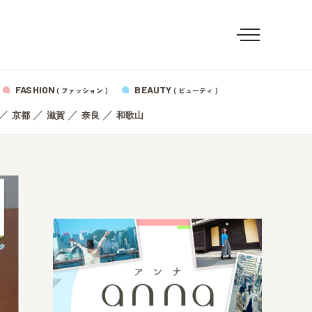
FASHION
BEAUTY
( ファッション )
( ビューティ )
／
／
／
／
京都
滋賀
奈良
和歌山