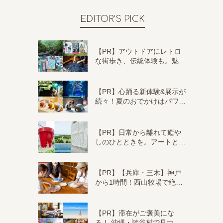
EDITOR'S PICK
【PR】アウトドアにレトロ
な街歩き、伝統体験も。魅…
【PR】心踊る新体験&展示が
続々！夏のおでかけはパワ…
【PR】日常から離れて癒や
しのひとときを。アートと…
【PR】【兵庫・三木】神戸
から1時間！西山牧場で絶…
【PR】滞在がご褒美にな
る！ 沖縄・読谷村で見つ…