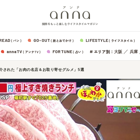
関西をもっと楽しむライフスタイルマガジン
READ
GO-OUT
LIFESTYLE
( パン )
( 旅とおでかけ )
( ライフスタイル )
エリア別：
annaTV
FORTUNE
#
／
大阪
兵庫
( アンナTV )
( 占い )
で紹介された「お肉の名店＆お取り寄せグルメ」5選