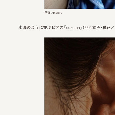
画像：Newely
水滴のように並ぶピアス『suzuran』（88,000円・税込／K18YG・