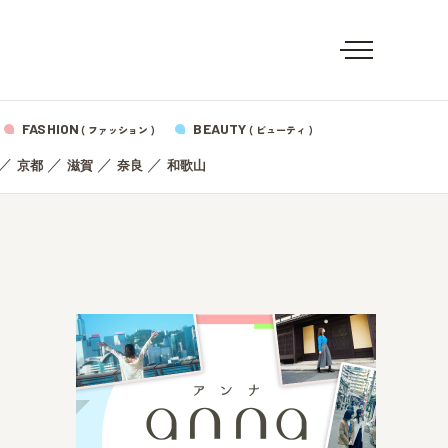
FASHION
BEAUTY
( ファッション )
( ビューティ )
／
／
／
／
京都
滋賀
奈良
和歌山