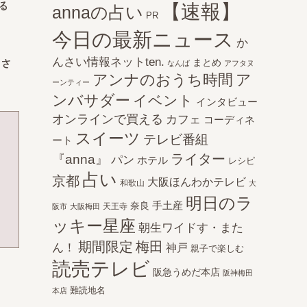
る
【速報】
annaの占い
PR
今日の最新ニュース
か
んさい情報ネットten.
oさ
まとめ
なんば
アフタヌ
アンナのおうち時間
ア
ーンティー
ンバサダー
イベント
インタビュー
オンラインで買える
カフェ
コーディネ
スイーツ
テレビ番組
ート
ライター
『anna』
パン
ホテル
レシピ
占い
京都
大阪ほんわかテレビ
和歌山
大
明日のラ
手土産
奈良
天王寺
阪市
大阪梅田
ッキー星座
朝生ワイドす・また
期間限定
梅田
ん！
神戸
親子で楽しむ
読売テレビ
阪急うめだ本店
阪神梅田
難読地名
本店