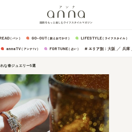
関西をもっと楽しむライフスタイルマガジン
READ
GO-OUT
LIFESTYLE
( パン )
( 旅とおでかけ )
( ライフスタイル )
エリア別：
annaTV
FORTUNE
#
／
大阪
兵庫
( アンナTV )
( 占い )
れな春ジュエリー5選