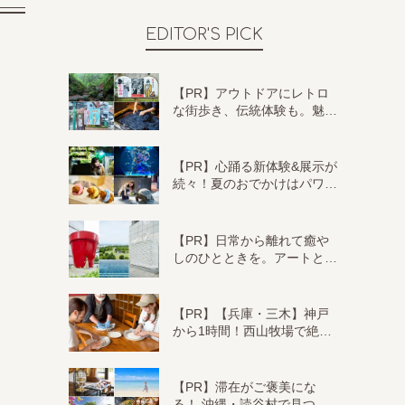
EDITOR'S PICK
【PR】アウトドアにレトロ
な街歩き、伝統体験も。魅…
【PR】心踊る新体験&展示が
続々！夏のおでかけはパワ…
【PR】日常から離れて癒や
しのひとときを。アートと…
【PR】【兵庫・三木】神戸
から1時間！西山牧場で絶…
【PR】滞在がご褒美にな
る！ 沖縄・読谷村で見つ…