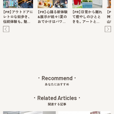
【PR】アウトドアに
【PR】心踊る新体験
【PR】日常から離れ
【P
レトロな街歩き、
&展示が続々！夏の
て癒やしのひとと
神戸
伝統体験も。魅…
おでかけはパワ…
きを。アートと…
山牧
Pre
Ne
v
xt
Recommend
あなたにおすすめ
Related Articles
関連する記事