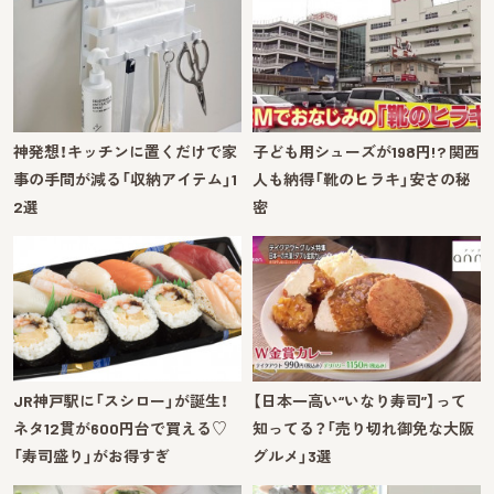
神発想！キッチンに置くだけで家
子ども用シューズが198円!? 関西
事の手間が減る「収納アイテム」1
人も納得「靴のヒラキ」安さの秘
2選
密
JR神戸駅に「スシロー」が誕生！
【日本一高い“いなり寿司”】って
ネタ12貫が600円台で買える♡
知ってる？「売り切れ御免な大阪
「寿司盛り」がお得すぎ
グルメ」3選