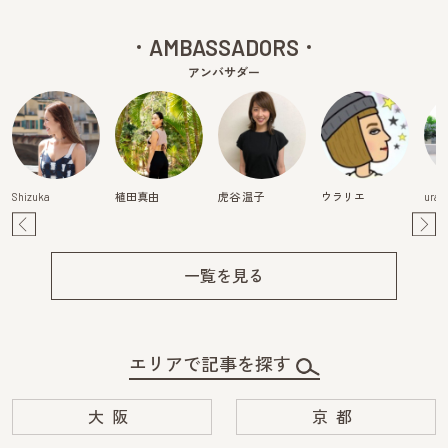
AMBASSADORS
アンバサダー
Shizuka
植田真由
虎谷 温子
ウラリエ
urak
Pre
Ne
v
xt
一覧を見る
エリアで記事を探す
大阪
京都