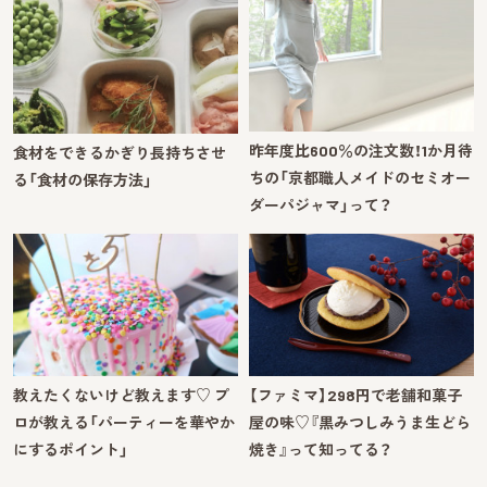
昨年度比600％の注文数！1か月待
食材をできるかぎり長持ちさせ
ちの「京都職人メイドのセミオー
る「食材の保存方法」
ダーパジャマ」って？
教えたくないけど教えます♡ プ
【ファミマ】298円で老舗和菓子
ロが教える「パーティーを華やか
屋の味♡『黒みつしみうま生どら
にするポイント」
焼き』って知ってる？