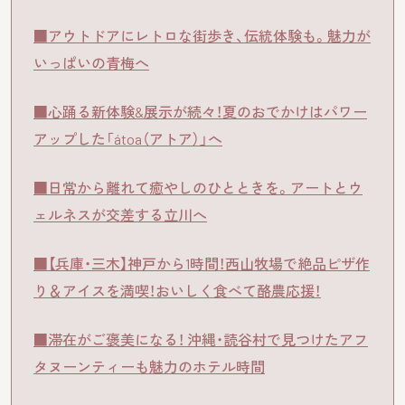
■アウトドアにレトロな街歩き、伝統体験も。魅力が
いっぱいの青梅へ
■心踊る新体験&展示が続々！夏のおでかけはパワー
アップした「átoa（アトア）」へ
■日常から離れて癒やしのひとときを。アートとウ
ェルネスが交差する立川へ
■【兵庫・三木】神戸から1時間！西山牧場で絶品ピザ作
り＆アイスを満喫！おいしく食べて酪農応援！
■滞在がご褒美になる！ 沖縄・読谷村で見つけたアフ
タヌーンティーも魅力のホテル時間