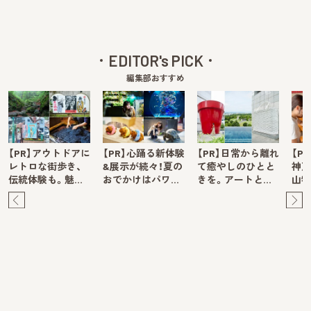
EDITOR's PICK
編集部おすすめ
【PR】アウトドアに
【PR】心踊る新体験
【PR】日常から離れ
【P
レトロな街歩き、
&展示が続々！夏の
て癒やしのひとと
神戸
伝統体験も。魅…
おでかけはパワ…
きを。アートと…
山牧
Pre
Ne
v
xt