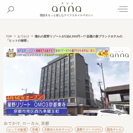
関西をもっと楽しむライフスタイルマガジン
TOP
おでかけ
憧れの星野リゾートが1泊4,500円～!? 話題の新ブランドホテルの
「ヒットの秘密」
おでかけ
ローカル
京都
ヒットの秘密
京都
大阪ほんわかテレビ
星野リゾートOMO
読売テレビ