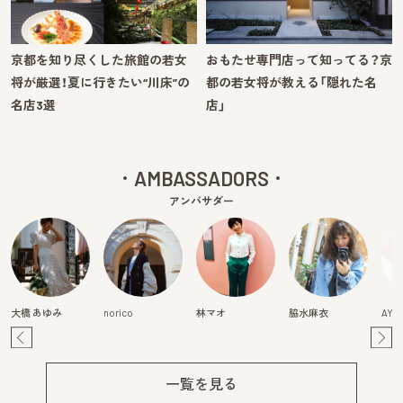
京都を知り尽くした旅館の若女
おもたせ専門店って知ってる？京
将が厳選！夏に行きたい“川床”の
都の若女将が教える「隠れた名
名店3選
店」
AMBASSADORS
アンバサダー
大橋 あゆみ
norico
林マオ
脇水麻衣
AYA
Pre
Ne
v
xt
一覧を見る