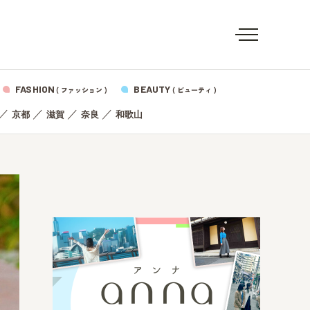
FASHION
BEAUTY
( ファッション )
( ビューティ )
／
／
／
／
京都
滋賀
奈良
和歌山