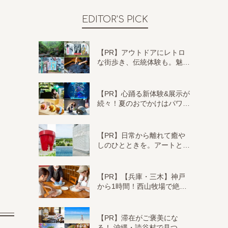
EDITOR'S PICK
【PR】アウトドアにレトロ
な街歩き、伝統体験も。魅…
【PR】心踊る新体験&展示が
続々！夏のおでかけはパワ…
【PR】日常から離れて癒や
しのひとときを。アートと…
【PR】【兵庫・三木】神戸
から1時間！西山牧場で絶…
【PR】滞在がご褒美にな
る！ 沖縄・読谷村で見つ…