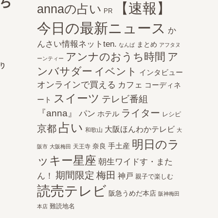
ち
【速報】
annaの占い
PR
今日の最新ニュース
か
んさい情報ネットten.
まとめ
なんば
アフタヌ
アンナのおうち時間
ア
ーンティー
り
ンバサダー
イベント
インタビュー
オンラインで買える
カフェ
コーディネ
スイーツ
テレビ番組
ート
ライター
『anna』
パン
ホテル
レシピ
占い
京都
大阪ほんわかテレビ
和歌山
大
明日のラ
手土産
奈良
天王寺
阪市
大阪梅田
ッキー星座
朝生ワイドす・また
期間限定
梅田
ん！
神戸
親子で楽しむ
読売テレビ
阪急うめだ本店
阪神梅田
難読地名
本店