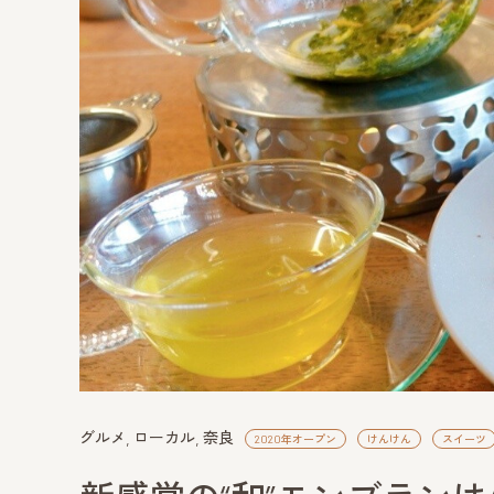
グルメ
ローカル
奈良
2020年オープン
けんけん
スイーツ