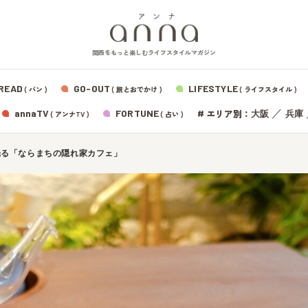
関西をもっと楽しむライフスタイルマガジン
READ
GO-OUT
LIFESTYLE
( パン )
( 旅とおでかけ )
( ライフスタイル )
エリア別：
annaTV
FORTUNE
#
／
大阪
兵庫
( アンナTV )
( 占い )
光る「ならまちの隠れ家カフェ」