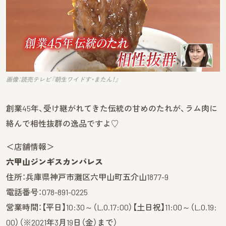
画像：読売テレビ『朝生ワイドす・またん！』
創業45年、受け継がれてきた伝統の甘めのたれが、ラム肉に
絡んで相性抜群の逸品ですよ♡
＜店舗情報＞
六甲山ジンギスカンパレス
住所：兵庫県神戸市灘区六甲山町五介山1877-9
電話番号：078-891-0225
営業時間：【平日】10:30～（L.O.17:00）【土日祝】11:00～（L.O.19:
00）（※2021年3月19日（金）まで）