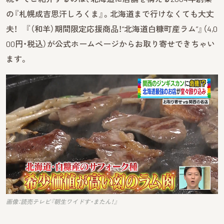
の『札幌成吉思汗しろくま』。北海道まで行けなくても大丈
夫！ 『（和羊）期間限定応援商品！“北海道白糠町産ラム”』（4,0
00円・税込）が公式ホームページからお取り寄せできちゃい
ます。
画像：読売テレビ『朝生ワイドす・またん！』