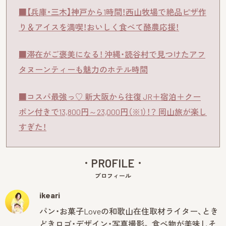
■【兵庫・三木】神戸から1時間！西山牧場で絶品ピザ作
り＆アイスを満喫！おいしく食べて酪農応援！
■滞在がご褒美になる！ 沖縄・読谷村で見つけたアフ
タヌーンティーも魅力のホテル時間
■コスパ最強っ♡ 新大阪から往復 JR＋宿泊＋クー
ポン付きで13,800円～23,000円（※1）！？ 岡山旅が楽し
すぎた！
PROFILE
プロフィール
ikeari
パン・お菓子Loveの和歌山在住取材ライター、とき
どきロゴ・デザイン・写真撮影。 食べ物が美味しそ