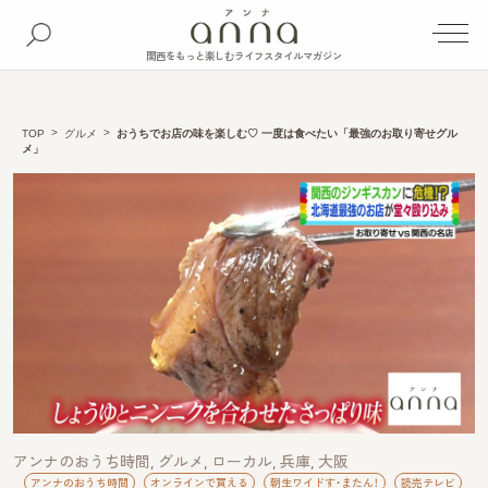
関西をもっと楽しむライフスタイルマガジン
TOP
グルメ
おうちでお店の味を楽しむ♡ 一度は食べたい「最強のお取り寄せグル
メ」
アンナのおうち時間
グルメ
ローカル
兵庫
大阪
アンナのおうち時間
オンラインで買える
朝生ワイドす・またん！
読売テレビ