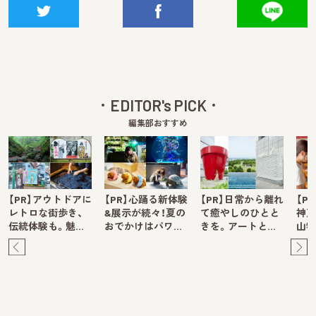
EDITOR's PICK
編集部おすすめ
【PR】アウトドアに
【PR】心踊る新体験
【PR】日常から離れ
【P
レトロな街歩き、
&展示が続々！夏の
て癒やしのひとと
神戸
伝統体験も。魅…
おでかけはパワ…
きを。アートと…
山牧
Pre
Ne
v
xt