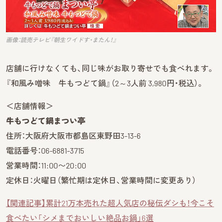
画像：読売テレビ『朝生ワイドす・またん！』
店舗に行けなくても、同じ味がお取り寄せでも食べれます。
『和風み噌味 牛もつどて鍋』（2～3人前 3,980円・税込）。
＜店舗情報＞
牛もつどて鍋まつい亭
住所：大阪府大阪市都島区東野田3-13-6
電話番号：06-6881-3715
営業時間：11:00〜20:00
定休日：火曜日（繁忙期は定休日、営業時間に変更あり）
【関連記事】累計21万本売れた超人気店の秘伝ダシも！今こそ
食べたい「シメまでおいしい絶品お鍋」6選