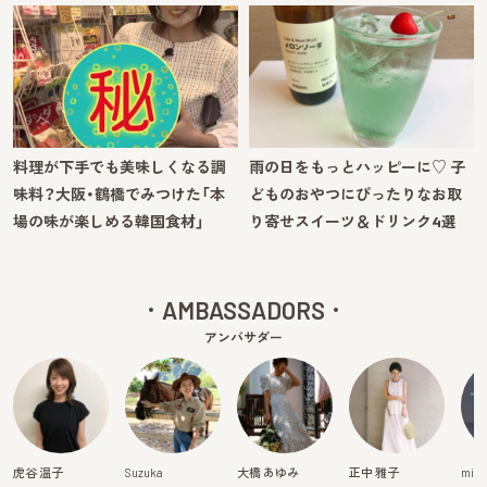
料理が下手でも美味しくなる調
雨の日をもっとハッピーに♡ 子
味料？大阪・鶴橋でみつけた「本
どものおやつにぴったりなお取
場の味が楽しめる韓国食材」
り寄せスイーツ＆ドリンク4選
AMBASSADORS
アンバサダー
虎谷 温子
Suzuka
大橋 あゆみ
正中 雅子
mits