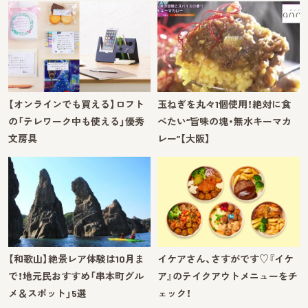
【オンラインでも買える】ロフト
玉ねぎを丸々1個使用！絶対に食
の「テレワーク中も使える」優秀
べたい“旨味の塊・無水キーマカ
文房具
レー”【大阪】
【和歌山】絶景レア体験は10月ま
イケアさん、さすがです♡『イケ
で！地元民おすすめ「串本町グル
ア』のテイクアウトメニューをチ
メ＆スポット」5選
ェック！