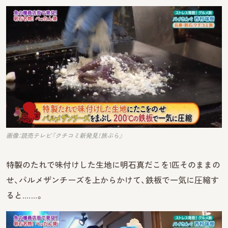
画像：読売テレビ『クチコミ新発見！旅ぷら』
特製のたれで味付けした生地に明石真だこを1匹そのままの
せ、パルメザンチーズを上からかけて、鉄板で一気に圧縮す
ると.……。