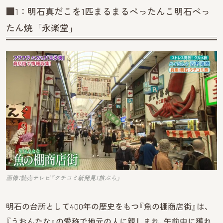
■1：明石真だこを1匹まるまるぺったんこ明石ぺっ
たん焼「永楽堂」
画像：読売テレビ『クチコミ新発見！旅ぷら』
明石の台所として400年の歴史をもつ『魚の棚商店街』は、
『うおんたな』の愛称で地元の人に親しまれ、午前中に獲れ