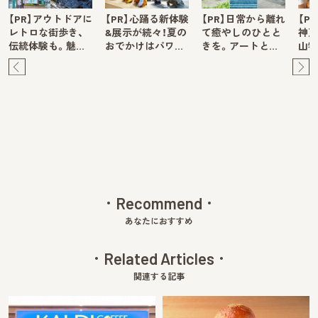
【PR】アウトドアに
【PR】心踊る新体験
【PR】日常から離れ
【P
レトロな街歩き、
&展示が続々！夏の
て癒やしのひとと
神戸
伝統体験も。魅…
おでかけはパワ…
きを。アートと…
山牧
Pre
Ne
v
xt
Recommend
あなたにおすすめ
Related Articles
関連する記事