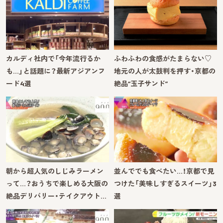
カルディ社内で「今年流行るか
ふわふわの食感がたまらない♡
も…」と話題に？最新アジアンフ
地元の人が太鼓判を押す・京都の
ード4選
絶品“玉子サンド”
朝から超人気のしじみラーメン
並んででも食べたい…！京都で見
って…？おうちで楽しめる大阪の
つけた「美味しすぎるスイーツ」3
絶品デリバリー・テイクアウト…
選