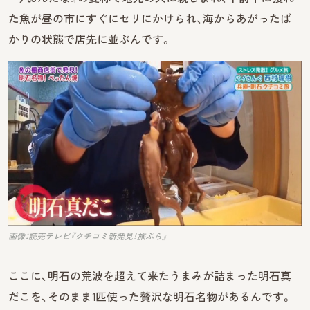
た魚が昼の市にすぐにセリにかけられ、海からあがったば
かりの状態で店先に並ぶんです。
画像：読売テレビ『クチコミ新発見！旅ぷら』
ここに、明石の荒波を超えて来たうまみが詰まった明石真
だこを、そのまま1匹使った贅沢な明石名物があるんです。