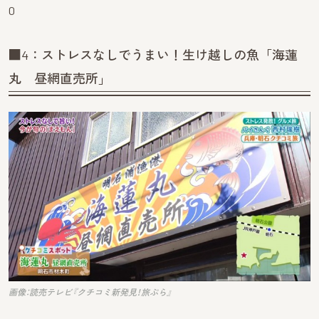
0
■4：ストレスなしでうまい！生け越しの魚「海蓮
丸 昼網直売所」
画像：読売テレビ『クチコミ新発見！旅ぷら』