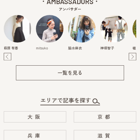
AMBASSADORS
アンバサダー
萩原 有香
mitsuko
脇水麻衣
神頃智子
植田
Pre
Ne
v
xt
一覧を見る
エリアで記事を探す
大阪
京都
兵庫
滋賀