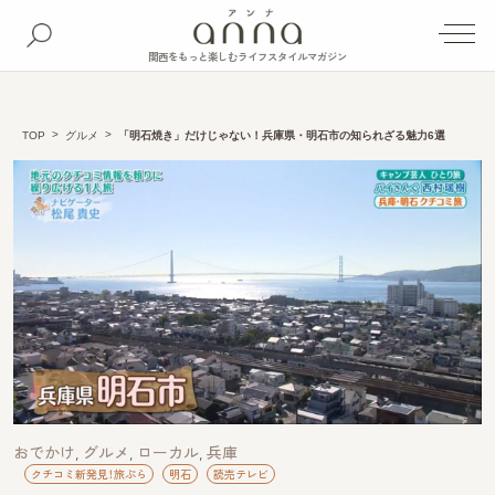
関西をもっと楽しむライフスタイルマガジン
TOP
グルメ
「明石焼き」だけじゃない！兵庫県・明石市の知られざる魅力6選
おでかけ
グルメ
ローカル
兵庫
クチコミ新発見！旅ぷら
明石
読売テレビ