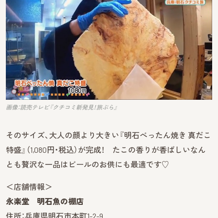
画像：読売テレビ『クチコミ新発見！旅ぷら』
そのサイズ、大人の顔より大きい『明石べったん焼き 真だこ
特盛』（1,080円・税込）が完成！ たこの香りが香ばしいなん
とも贅沢な一品はビールのお供にも最適です♡
＜店舗情報＞
永楽堂 明石魚の棚店
住所：兵庫県明石市本町1-2-9