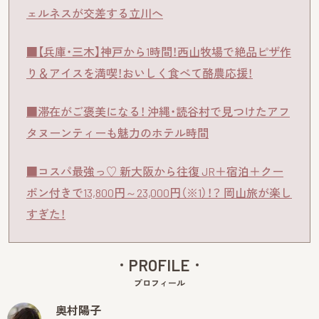
ェルネスが交差する立川へ
■【兵庫・三木】神戸から1時間！西山牧場で絶品ピザ作
り＆アイスを満喫！おいしく食べて酪農応援！
■滞在がご褒美になる！ 沖縄・読谷村で見つけたアフ
タヌーンティーも魅力のホテル時間
■コスパ最強っ♡ 新大阪から往復 JR＋宿泊＋クー
ポン付きで13,800円～23,000円（※1）！？ 岡山旅が楽し
すぎた！
PROFILE
プロフィール
奥村陽子