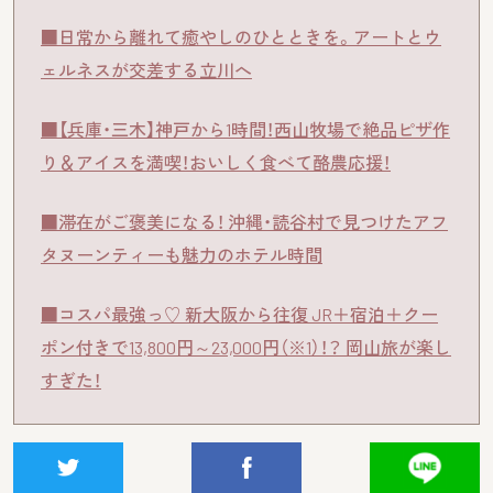
■日常から離れて癒やしのひとときを。アートとウ
ェルネスが交差する立川へ
■【兵庫・三木】神戸から1時間！西山牧場で絶品ピザ作
り＆アイスを満喫！おいしく食べて酪農応援！
■滞在がご褒美になる！ 沖縄・読谷村で見つけたアフ
タヌーンティーも魅力のホテル時間
■コスパ最強っ♡ 新大阪から往復 JR＋宿泊＋クー
ポン付きで13,800円～23,000円（※1）！？ 岡山旅が楽し
すぎた！