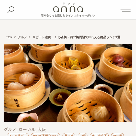
関西をもっと楽しむライフスタイルマガジン
TOP
グルメ
リピート確実…！ 心斎橋・四ツ橋周辺で味わえる絶品ランチ3選
グルメ
ローカル
大阪
アンバサダー
テレビ番組『anna』
ランチ
中華
吉田ゆう子
四ツ橋