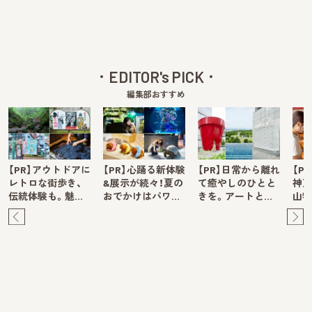
EDITOR's PICK
編集部おすすめ
【PR】アウトドアに
【PR】心踊る新体験
【PR】日常から離れ
【P
レトロな街歩き、
&展示が続々！夏の
て癒やしのひとと
神戸
伝統体験も。魅…
おでかけはパワ…
きを。アートと…
山牧
Pre
Ne
v
xt