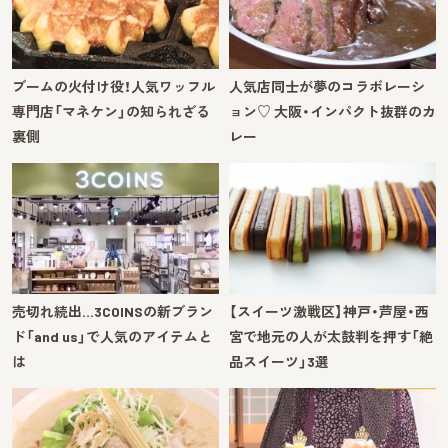
ブームの火付け役！人気ワッフル
人気店同士が夢のコラボレーシ
専門店「マネケン」の知られざる
ョン♡ 大阪・インパクト抜群のカ
裏側
レー
売切れ続出…3COINSの新ブラン
【スイーツ激戦区】神戸・芦屋・西
ド「and us」で人気のアイテムと
宮で地元の人が太鼓判を押す「絶
は
品スイーツ」3選