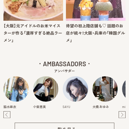
【大阪】元アイドルのお米マイス
待望の初上陸店舗も♡ 話題のお
ターが作る「濃厚すぎる絶品ラー
店が続々！大阪・兵庫の「韓国グル
メン」
メ」
AMBASSADORS
アンバサダー
脇水麻衣
小柴恵美
SAYU
大橋 あゆみ
mits
Pre
Ne
v
xt