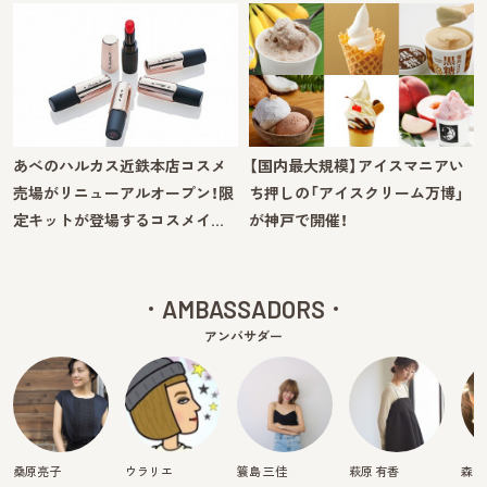
あべのハルカス近鉄本店コスメ
【国内最大規模】アイスマニアい
売場がリニューアルオープン！限
ち押しの「アイスクリーム万博」
定キットが登場するコスメイ…
が神戸で開催！
AMBASSADORS
アンバサダー
桑原亮子
ウラリエ
簑島 三佳
萩原 有香
森映