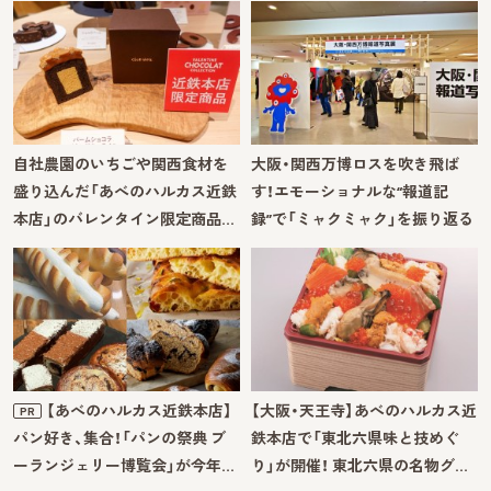
自社農園のいちごや関西食材を
大阪・関西万博ロスを吹き飛ば
盛り込んだ「あべのハルカス近鉄
す！エモーショナルな“報道記
本店」のバレンタイン限定商品…
録”で「ミャクミャク」を振り返る
【あべのハルカス近鉄本店】
【大阪・天王寺】あべのハルカス近
PR
パン好き、集合！「パンの祭典 ブ
鉄本店で「東北六県味と技めぐ
ーランジェリー博覧会」が今年…
り」が開催！ 東北六県の名物グ…