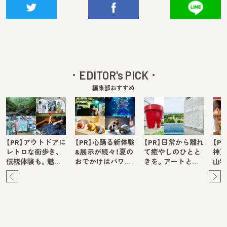
EDITOR's PICK
編集部おすすめ
【PR】アウトドアに
【PR】心踊る新体験
【PR】日常から離れ
【P
レトロな街歩き、
&展示が続々！夏の
て癒やしのひとと
神戸
伝統体験も。魅…
おでかけはパワ…
きを。アートと…
山牧
Pre
Ne
v
xt