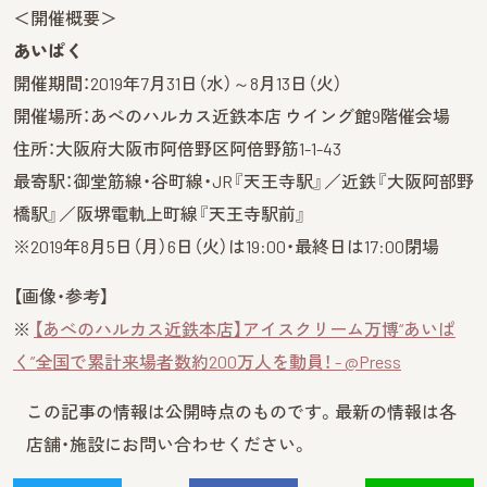
＜開催概要＞
あいぱく
開催期間：2019年7月31日（水）～8月13日（火）
開催場所：あべのハルカス近鉄本店 ウイング館9階催会場
住所：大阪府大阪市阿倍野区阿倍野筋1-1-43
最寄駅：御堂筋線・谷町線・JR『天王寺駅』／近鉄『大阪阿部野
橋駅』／阪堺電軌上町線『天王寺駅前』
※2019年8月5日（月）6日（火）は19:00・最終日は17:00閉場
【画像・参考】
※
【あべのハルカス近鉄本店】アイスクリーム万博“あいぱ
く”全国で累計来場者数約200万人を動員！ - @Press
この記事の情報は公開時点のものです。最新の情報は各
店舗・施設にお問い合わせください。