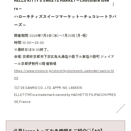
HELLO KITTY’S SWEETS MARKET～Chocolate love
rs～
ハローキティズスイーツマーケット〜チョコレートラバ
ーズ～
開催期間：2026年7月8日（水）〜7月20日（月・祝）
時間：10:00〜20:00
※最終日は18:00終了。
会場：京都府京都市下京区烏丸通塩小路下ル東塩小路町 ジェイア
ール京都伊勢丹10階 催物場
https://www.mistore.jp/store/kyoto/event_calendar/sanrio.ht
ml
（C）’26 SANRIO CO., LTD. APPR. NO. L665515
ELLET（TM）is a trademark owned by HACHETTE FILIPACCHI PRES
SE,France
必見！annaとっておき情報をご紹介♡【AD】