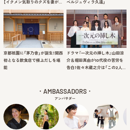
【イクメン気取りのクズを妻が…
ベルジュヴィラ久遠」
京都祇園に「茅乃舎」が誕生！関西
ドラマ『一次元の挿し木』山田涼
初となる飲食店で極上だしを堪
介＆堀田真由が10代役の苦労を
能
告白！佐々木蔵之介は「この2人…
AMBASSADORS
アンバサダー