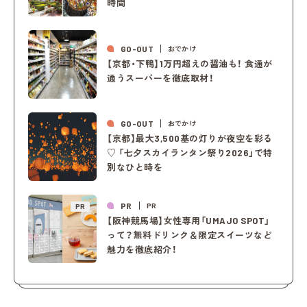
時間
GO-OUT
おでかけ
【京都・下鴨】1万円超えの醤油も！ 食通が
通うスーパーを徹底取材！
GO-OUT
おでかけ
【京都】最大3,500基の灯りが夜空を彩る
♡ 「七夕スカイランタン祭り2026」で特
別なひと時を
PR
PR
PR
【阪神競馬場】女性専用「UMAJO SPOT」
って？無料ドリンク＆限定スイーツなど
魅力を徹底紹介！