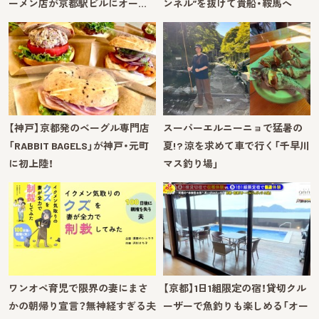
ーメン店が京都駅ビルにオー…
ンネル”を抜けて貴船・鞍馬へ
【神戸】京都発のベーグル専門店
スーパーエルニーニョで猛暑の
「RABBIT BAGELS」が神戸・元町
夏!? 涼を求めて車で行く「千早川
に初上陸！
マス釣り場」
ワンオペ育児で限界の妻にまさ
【京都】1日1組限定の宿！貸切クル
かの朝帰り宣言？無神経すぎる夫
ーザーで魚釣りも楽しめる「オー