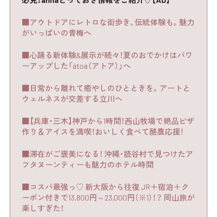
■アウトドアにレトロな街歩き、伝統体験も。魅力
がいっぱいの青梅へ
■心踊る新体験&展示が続々！夏のおでかけはパワ
ーアップした「átoa（アトア）」へ
■日常から離れて癒やしのひとときを。アートと
ウェルネスが交差する立川へ
■【兵庫・三木】神戸から1時間！西山牧場で絶品ピザ
作り＆アイスを満喫！おいしく食べて酪農応援！
■滞在がご褒美になる！ 沖縄・読谷村で見つけたア
フタヌーンティーも魅力のホテル時間
■コスパ最強っ♡ 新大阪から往復 JR＋宿泊＋ク
ーポン付きで13,800円～23,000円（※1）！？ 岡山旅が
楽しすぎた！