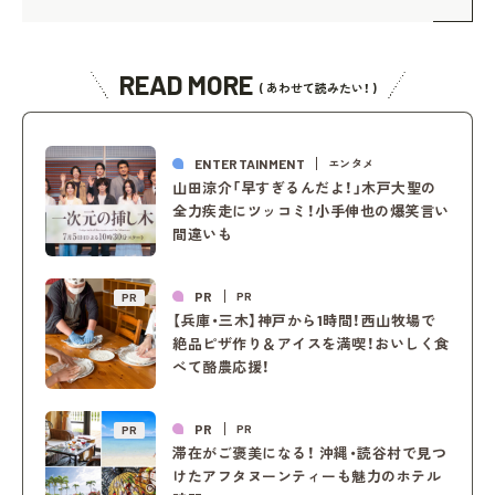
READ MORE
( あわせて読みたい！ )
ENTERTAINMENT
エンタメ
山田涼介「早すぎるんだよ！」木戸大聖の
全力疾走にツッコミ！小手伸也の爆笑言い
間違いも
PR
PR
PR
【兵庫・三木】神戸から1時間！西山牧場で
絶品ピザ作り＆アイスを満喫！おいしく食
べて酪農応援！
PR
PR
PR
滞在がご褒美になる！ 沖縄・読谷村で見つ
けたアフタヌーンティーも魅力のホテル