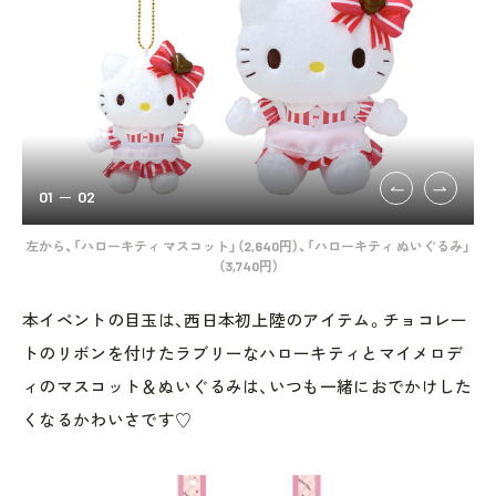
01
02
み」
左から、「ハローキティ マスコット」（2,640円）、「ハローキティ ぬいぐるみ」
左
（3,740円）
本イベントの目玉は、西日本初上陸のアイテム。チョコレー
トのリボンを付けたラブリーなハローキティとマイメロデ
ィのマスコット＆ぬいぐるみは、いつも一緒におでかけした
くなるかわいさです♡