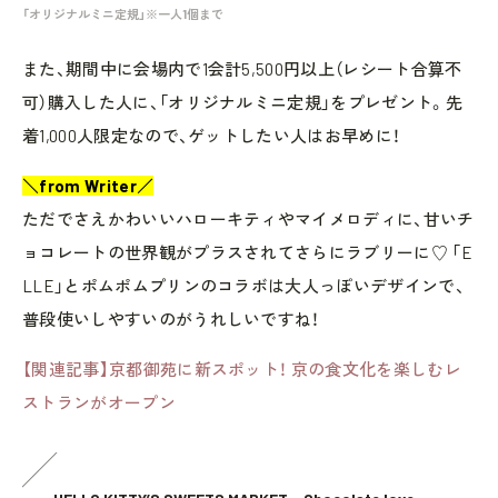
「オリジナルミニ定規」※一人1個まで
また、期間中に会場内で1会計5,500円以上（レシート合算不
可）購入した人に、「オリジナルミニ定規」をプレゼント。先
着1,000人限定なので、ゲットしたい人はお早めに！
＼from Writer／
ただでさえかわいいハローキティやマイメロディに、甘いチ
ョコレートの世界観がプラスされてさらにラブリーに♡ 「E
LLE」とポムポムプリンのコラボは大人っぽいデザインで、
普段使いしやすいのがうれしいですね！
【関連記事】京都御苑に新スポット！ 京の食文化を楽しむレ
ストランがオープン