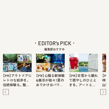
EDITOR's PICK
編集部おすすめ
【PR】アウトドアに
【PR】心踊る新体験
【PR】日常から離れ
【P
レトロな街歩き、
&展示が続々！夏の
て癒やしのひとと
神戸
伝統体験も。魅…
おでかけはパワ…
きを。アートと…
山牧
Pre
Ne
v
xt