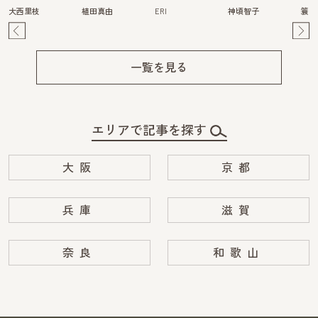
大西里枝
植田真由
ERI
神頃智子
簑島
Pre
Ne
v
xt
一覧を見る
エリアで記事を探す
大阪
京都
兵庫
滋賀
奈良
和歌山