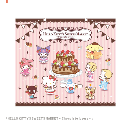
「HELLO KITTY’S SWEETS MARKET～Chocolate lovers～」