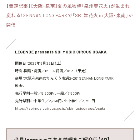
【関連記事】【大阪・泉南】夏の風物詩「泉州夢花火」が生まれ
変わる！SENNAN LONG PARKで「SBI 舞花火 in 大阪・泉南」が
開催
LÉGENDE presents SBI MUSIC CIRCUS OSAKA
開催日：2026年8月22日（土）
時間：開場・開演／12:00、終演／18:30（予定）
会場：大阪府泉南市りんくう南浜2-201 SENNAN LONG PARK
料金：
先行早割一般／5,500円、一般／7,500円
先行早割小中学生／2,750円、小中学生／3,750円
https://sbimusiccircus.co.jp/sbimusiccircus/osaka
必見！annaとっておき情報をご紹介♡【AD】