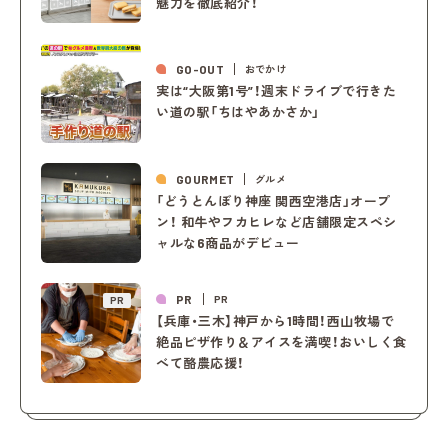
魅力を徹底紹介！
GO-OUT
おでかけ
実は“大阪第1号”！週末ドライブで行きた
い道の駅「ちはやあかさか」
GOURMET
グルメ
「どうとんぼり神座 関西空港店」オープ
ン！ 和牛やフカヒレなど店舗限定スペシ
ャルな6商品がデビュー
PR
PR
PR
【兵庫・三木】神戸から1時間！西山牧場で
絶品ピザ作り＆アイスを満喫！おいしく食
べて酪農応援！