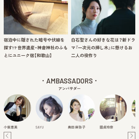
宿泊中に隠された暗号や伏線を
白石聖さんの好きな花は？新ドラ
探す!? 世界遺産・神倉神社のふも
マ『一次元の挿し木』に懸けるお
とにユニーク宿【和歌山】
二人の役作り
AMBASSADORS
アンバサダー
小柴恵美
SAYU
奥田 麻弥子
國貞玲奈
Suzu