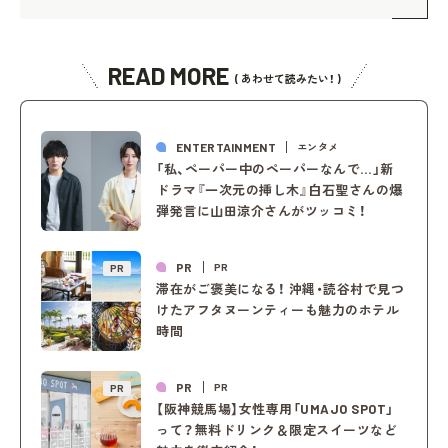
READ MORE
( あわせて読みたい！ )
ENTERTAINMENT
エンタメ
「私、ペーパー中のペーパーなんで…」新
ドラマ『一次元の挿し木』白石聖さんの爆
弾発言に山田涼介さんがツッコミ！
PR
PR
PR
滞在がご褒美になる！ 沖縄・読谷村で見つ
けたアフタヌーンティーも魅力のホテル
時間
PR
PR
PR
【阪神競馬場】女性専用「UMAJO SPOT」
って？無料ドリンク＆限定スイーツなど