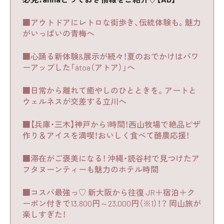
■アウトドアにレトロな街歩き、伝統体験も。魅力
がいっぱいの青梅へ
■心踊る新体験&展示が続々！夏のおでかけはパワ
ーアップした「átoa（アトア）」へ
■日常から離れて癒やしのひとときを。アートと
ウェルネスが交差する立川へ
■【兵庫・三木】神戸から1時間！西山牧場で絶品ピザ
作り＆アイスを満喫！おいしく食べて酪農応援！
■滞在がご褒美になる！ 沖縄・読谷村で見つけたア
フタヌーンティーも魅力のホテル時間
■コスパ最強っ♡ 新大阪から往復 JR＋宿泊＋ク
ーポン付きで13,800円～23,000円（※1）！？ 岡山旅が
楽しすぎた！