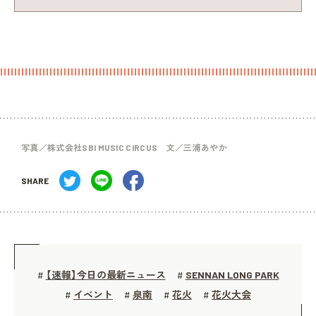
写真／株式会社SBI MUSIC CIRCUS 文／三浦あやか
SHARE
【速報】今日の最新ニュース
SENNAN LONG PARK
#
#
イベント
泉南
花火
花火大会
#
#
#
#