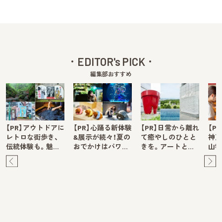
EDITOR's PICK
編集部おすすめ
【PR】アウトドアに
【PR】心踊る新体験
【PR】日常から離れ
【P
レトロな街歩き、
&展示が続々！夏の
て癒やしのひとと
神戸
伝統体験も。魅…
おでかけはパワ…
きを。アートと…
山牧
Pre
Ne
v
xt