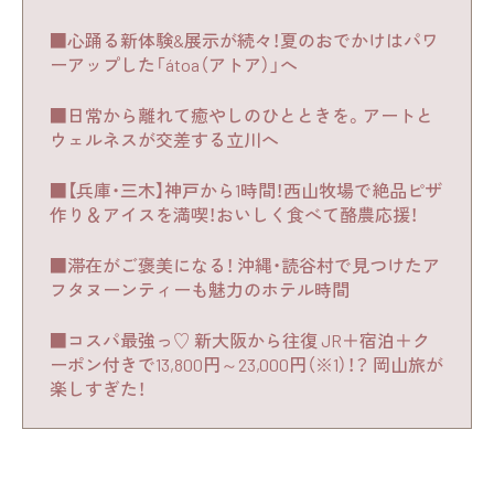
■心踊る新体験&展示が続々！夏のおでかけはパワ
ーアップした「átoa（アトア）」へ
■日常から離れて癒やしのひとときを。アートと
ウェルネスが交差する立川へ
■【兵庫・三木】神戸から1時間！西山牧場で絶品ピザ
作り＆アイスを満喫！おいしく食べて酪農応援！
■滞在がご褒美になる！ 沖縄・読谷村で見つけたア
フタヌーンティーも魅力のホテル時間
■コスパ最強っ♡ 新大阪から往復 JR＋宿泊＋ク
ーポン付きで13,800円～23,000円（※1）！？ 岡山旅が
楽しすぎた！