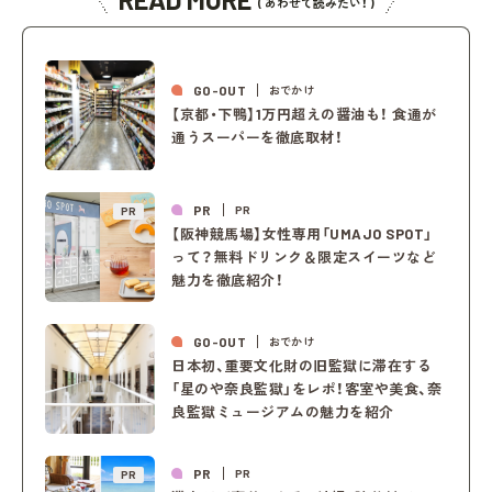
( あわせて読みたい！ )
GO-OUT
おでかけ
【京都・下鴨】1万円超えの醤油も！ 食通が
通うスーパーを徹底取材！
PR
PR
PR
【阪神競馬場】女性専用「UMAJO SPOT」
って？無料ドリンク＆限定スイーツなど
魅力を徹底紹介！
GO-OUT
おでかけ
日本初、重要文化財の旧監獄に滞在する
「星のや奈良監獄」をレポ！客室や美食、奈
良監獄ミュージアムの魅力を紹介
PR
PR
PR