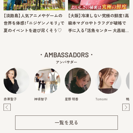
【淡路島】人気アニメやゲームの
【大阪】冷凍しない究極の鮮度！高
世界を体感！「ニジゲンノモリ」で
級本マグロやトラフグが破格で
夏のイベントを遊び尽くそう♡
手に入る「活魚センター 大昌総…
AMBASSADORS
アンバサダー
赤澤聖子
神頃智子
星野 明香
Tomomi
鴨川
Pre
Ne
v
xt
一覧を見る