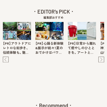
EDITOR's PICK
編集部おすすめ
【PR】アウトドアに
【PR】心踊る新体験
【PR】日常から離れ
【P
レトロな街歩き、
&展示が続々！夏の
て癒やしのひとと
神戸
伝統体験も。魅…
おでかけはパワ…
きを。アートと…
山牧
Pre
Ne
v
xt
Recommend