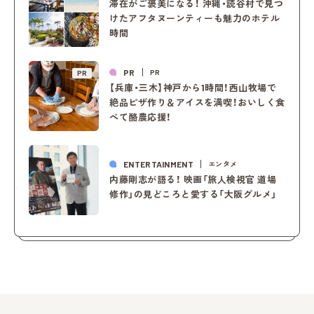
滞在がご褒美になる！ 沖縄・読谷村で見つ
けたアフタヌーンティーも魅力のホテル
時間
PR
PR
PR
【兵庫・三木】神戸から1時間！西山牧場で
絶品ピザ作り＆アイスを満喫！おいしく食
べて酪農応援！
ENTERTAINMENT
エンタメ
内藤剛志が語る！ 映画「旅人検視官 道場
修作」の見どころと愛する「大阪グルメ」