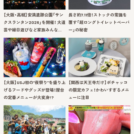
【大阪・高槻】安満遺跡公園「サン
長さ約7.11倍！ストックの常識を
クスランタン2026」を開催！ 大道
覆す「超ロングトイレットペーパ
芸や縁日遊びなど家族みんな…
ー」の秘密
【大阪】USJ初の“夜祭り”を盛り上
【関西は天王寺だけ】ポチャッコ
げるフードやグッズが登場！屋台
の限定カフェ！かわいすぎるメニ
の定番メニューが大変身!?
ューに注目