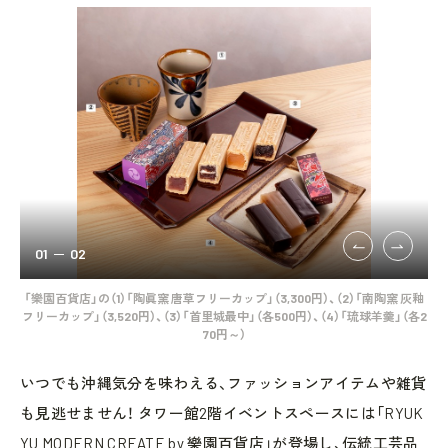
01
02
AJI
「樂園百貨店」の（1）「陶眞窯 唐草フリーカップ」（3,300円）、（2）「南陶窯 灰釉
「樂
フリーカップ」（3,520円）、（3）「首里城最中」（各500円）、（4）「琉球羊羹」（各2
70円～）
いつでも沖縄気分を味わえる、ファッションアイテムや雑貨
も見逃せません！ タワー館2階イベントスペースには「RYUK
YU MODERN CREATE by 樂園百貨店」が登場し、伝統工芸品