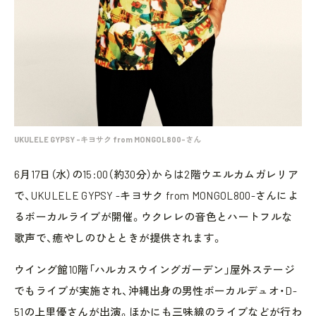
UKULELE GYPSY -キヨサク from MONGOL800-さん
6月17日（水）の15:00（約30分）からは2階ウエルカムガレリア
で、UKULELE GYPSY -キヨサク from MONGOL800-さんによ
るボーカルライブが開催。ウクレレの音色とハートフルな
歌声で、癒やしのひとときが提供されます。
ウイング館10階「ハルカスウイングガーデン」屋外ステージ
でもライブが実施され、沖縄出身の男性ボーカルデュオ・D-
51の上里優さんが出演。ほかにも三味線のライブなどが行わ