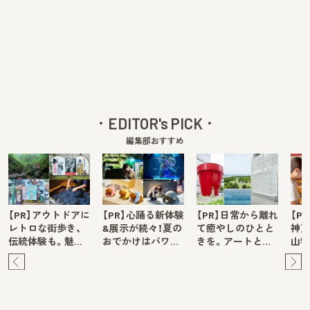
EDITOR's PICK
編集部おすすめ
【PR】アウトドアに
【PR】心踊る新体験
【PR】日常から離れ
【P
レトロな街歩き、
&展示が続々！夏の
て癒やしのひとと
神戸
伝統体験も。魅…
おでかけはパワ…
きを。アートと…
山牧
Pre
Ne
v
xt