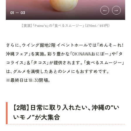
01
03
501
【実演】「Painu's」の「食べるスムージー」（270ml／951円）
【
さらに、ウイング館地2階 イベントホールでは「めんそ～れ！
沖縄フェア」を実施。彩り豊かな「OKINAWAおにぽー」や「タ
コライス」＆「タコス」が提供されます。「食べるスムージー」
は、グルメを満喫したあとのシメにもおすすめです。
※最終日は18:30閉場。
【2階】日常に取り入れたい、沖縄の“い
いモノ”が大集合