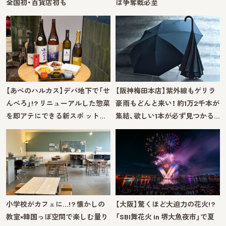
全国初・百貨店初も
は争奪戦必至
【あべのハルカス】デパ地下で「せ
【阪神梅田本店】紫外線もゲリラ
んべろ」!? リニューアルした惣菜
豪雨もどんと来い！ 約1万2千本が
を即アテにできる新スポ ット…
集結、欲しい1本が必ず見つかる…
小学校がカフェに…!? 懐かしの
【大阪】驚くほど大迫力の花火!?
教室×韓国っぽ空間で楽しむ量り
「SBI舞花火 in 堺大魚夜市」で夏