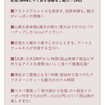
必見！annaとっておき情報をご紹介♡【AD】
■アウトドアにレトロな街歩き、伝統体験も。魅力
がいっぱいの青梅へ
■心踊る新体験&展示が続々！夏のおでかけはパワ
ーアップした「átoa（アトア）」へ
■日常から離れて癒やしのひとときを。アートと
ウェルネスが交差する立川へ
■【兵庫・三木】神戸から1時間！西山牧場で絶品ピザ
作り＆アイスを満喫！おいしく食べて酪農応援！
■滞在がご褒美になる！ 沖縄・読谷村で見つけたア
フタヌーンティーも魅力のホテル時間
■コスパ最強っ♡ 新大阪から往復 JR＋宿泊＋ク
ーポン付きで13,800円～23,000円（※1）！？ 岡山旅が
楽しすぎた！