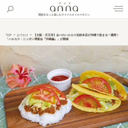
関西をもっと楽しむライフスタイルマガジン
TOP
おでかけ
【大阪・天王寺】あべのハルカス近鉄本店が沖縄で染まる一週間！
「ハルカス・ニッポン博覧会『沖縄編』」が開催