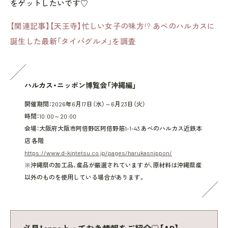
をゲットしたいです♡
【関連記事】【天王寺】忙しい女子の味方!? あべのハルカスに
誕生した最新「タイパグルメ」を調査
ハルカス・ニッポン博覧会「沖縄編」
開催期間：2026年6月17日（水）～6月23日（火）
時間：10:00～20:00
会場：大阪府大阪市阿倍野区阿倍野筋1-1-43 あべのハルカス近鉄本
店 各階
https://www.d-kintetsu.co.jp/pages/harukasnippon/
※沖縄県の加工品、産品が厳選されていますが、原材料は沖縄県産
以外のものを使用している場合があります。