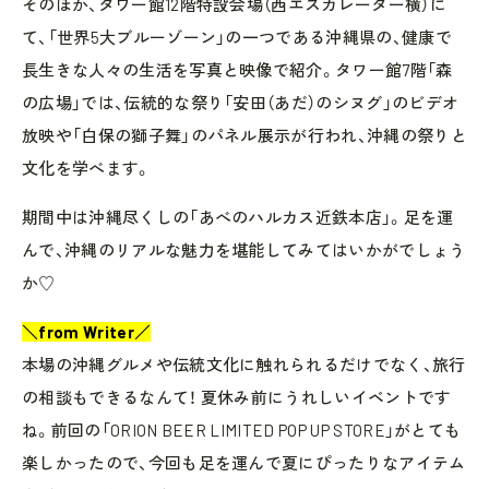
そのほか、タワー館12階特設会場（西エスカレーター横）に
て、「世界5大ブルーゾーン」の一つである沖縄県の、健康で
長生きな人々の生活を写真と映像で紹介。タワー館7階「森
の広場」では、伝統的な祭り「安田（あだ）のシヌグ」のビデオ
放映や「白保の獅子舞」のパネル展示が行われ、沖縄の祭りと
文化を学べます。
期間中は沖縄尽くしの「あべのハルカス近鉄本店」。足を運
んで、沖縄のリアルな魅力を堪能してみてはいかがでしょう
か♡
＼from Writer／
本場の沖縄グルメや伝統文化に触れられるだけでなく、旅行
の相談もできるなんて！ 夏休み前にうれしいイベントです
ね。前回の「ORION BEER LIMITED POP UP STORE」がとても
楽しかったので、今回も足を運んで夏にぴったりなアイテム