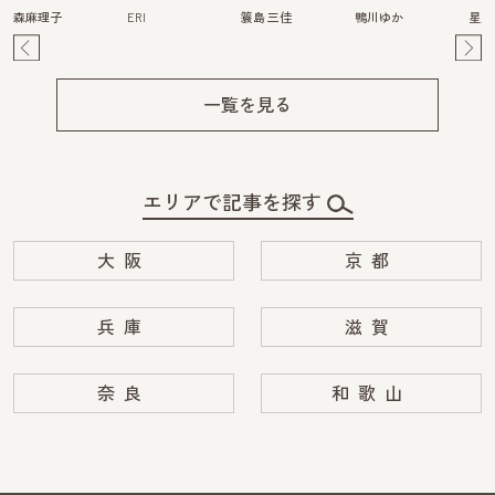
森麻理子
ERI
簑島 三佳
鴨川ゆか
星野
Pre
Ne
v
xt
一覧を見る
エリアで記事を探す
大阪
京都
兵庫
滋賀
奈良
和歌山