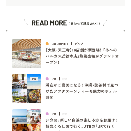
READ MORE
( あわせて読みたい！ )
GOURMET
グルメ
【大阪・天王寺】16店舗が新登場！ 「あべの
ハルカス近鉄本店」惣菜売場がグランドオ
ープン！
PR
PR
PR
滞在がご褒美になる！ 沖縄・読谷村で見つ
けたアフタヌーンティーも魅力のホテル
時間
PR
PR
PR
非公開: 新しい白浜の楽しみ方をお届け！
特急くろしおで行く、JTBの「JRで行く