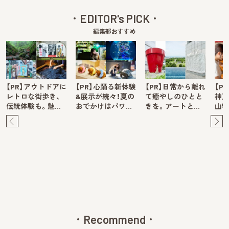
EDITOR's PICK
編集部おすすめ
【PR】アウトドアに
【PR】心踊る新体験
【PR】日常から離れ
【P
レトロな街歩き、
&展示が続々！夏の
て癒やしのひとと
神戸
伝統体験も。魅…
おでかけはパワ…
きを。アートと…
山牧
Pre
Ne
v
xt
Recommend