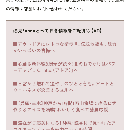
※この記事は2026年4月24日（金）放送時点の情報です。最新
の情報は店舗にお問い合わせください。
必見！annaとっておき情報をご紹介♡【AD】
■アウトドアにレトロな街歩き、伝統体験も。魅力
がいっぱいの青梅へ
■心踊る新体験&展示が続々！夏のおでかけはパワ
ーアップした「átoa（アトア）」へ
■日常から離れて癒やしのひとときを。アートと
ウェルネスが交差する立川へ
■【兵庫・三木】神戸から1時間！西山牧場で絶品ピザ
作り＆アイスを満喫！おいしく食べて酪農応援！
■滞在がご褒美になる！ 沖縄・読谷村で見つけたア
フタヌーンティーも魅力のホテル時間