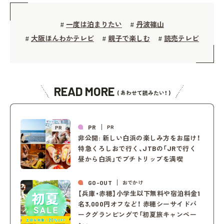
一度は泊まりたい
丹波篠山
#
#
大阪ほんわかテレビ
親子で楽しむ
読売テレビ
#
#
#
READ MORE
( あわせて読みたい！ )
PR
PR
PR
非公開: 新しい白浜の楽しみ方をお届け！
特急くろしおで行く、JTBの「JRで行く
昼から白浜」でプチトリップを満喫
GO-OUT
おでかけ
【兵庫・赤穂】小学生以下無料や宿泊料金1
名3,000円オフなど！ 赤穂シーサイドパ
ークグランピングで「初夏旅キャンペー