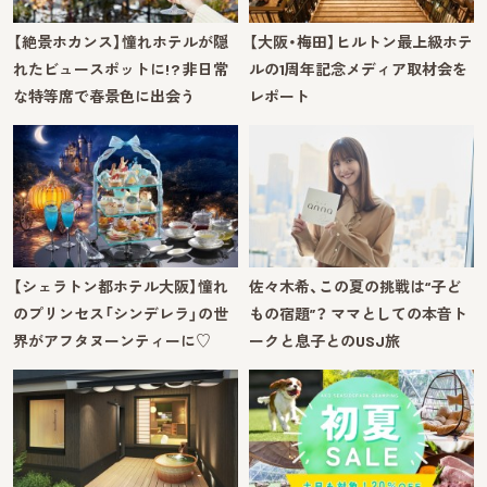
【絶景ホカンス】憧れホテルが隠
【大阪・梅田】ヒルトン最上級ホテ
れたビュースポットに!? 非日常
ルの1周年記念メディア取材会を
な特等席で春景色に出会う
レポート
【シェラトン都ホテル大阪】憧れ
佐々木希、この夏の挑戦は“子ど
のプリンセス「シンデレラ」の世
もの宿題”？ ママとしての本音ト
界がアフタヌーンティーに♡
ークと息子とのUSJ旅