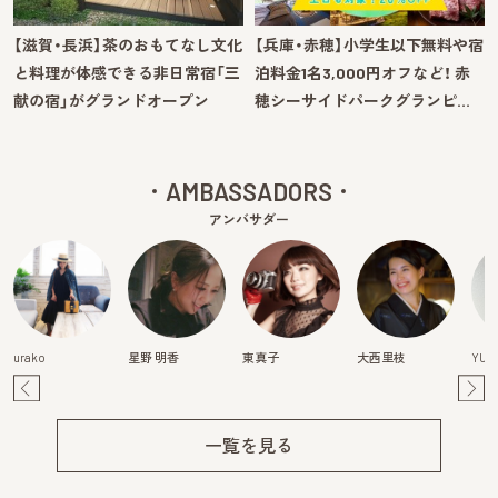
【滋賀・長浜】茶のおもてなし文化
【兵庫・赤穂】小学生以下無料や宿
と料理が体感できる非日常宿「三
泊料金1名3,000円オフなど！ 赤
献の宿」がグランドオープン
穂シーサイドパークグランピ…
AMBASSADORS
アンバサダー
urako
星野 明香
東真子
大西里枝
YURI
Pre
Ne
v
xt
一覧を見る