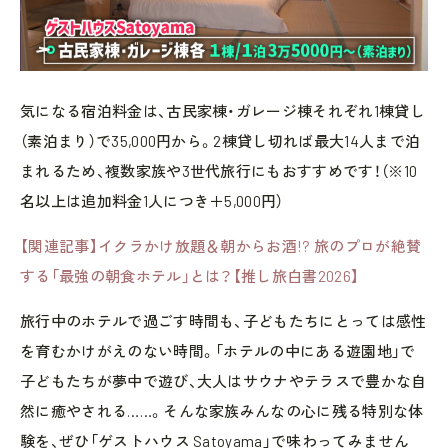
気になる宿泊料金は、古民家棟・ガレージ棟それぞれ1棟貸し
（素泊まり）で35,000円から。2棟貸し切れば最大14人まで泊
まれるため、複数家族や3世代旅行にもおすすめです！（※10
名以上は追加料金1人につき＋5,000円）
【関連記事】イクラかけ放題＆朝からお酒!? 旅のプロが絶賛
する「最強の朝食ホテル」とは？【推し旅白書2026】
旅行中のホテルで過ごす時間も、子どもたちにとっては感性
を育むかけがえのない時間。「ホテルの中にある遊園地」で
子どもたちが夢中で遊び、大人はサウナやテラスで豊かな自
然に癒やされる……。そんな家族みんなの心に残る特別な体
験を、ぜひ「ゲストハウス Satoyama」で味わってみません