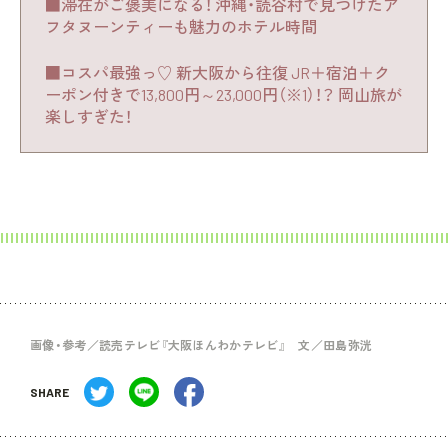
■滞在がご褒美になる！ 沖縄・読谷村で見つけたア
フタヌーンティーも魅力のホテル時間
■コスパ最強っ♡ 新大阪から往復 JR＋宿泊＋ク
ーポン付きで13,800円～23,000円（※1）！？ 岡山旅が
楽しすぎた！
画像・参考／読売テレビ『大阪ほんわかテレビ』 文／田島弥洸
SHARE