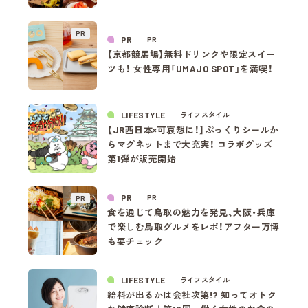
PR
PR
PR
【京都競馬場】無料ドリンクや限定スイー
ツも！ 女性専用「UMAJO SPOT」を満喫！
LIFESTYLE
ライフスタイル
【JR西日本×可哀想に！】ぷっくりシールか
らマグネットまで大充実！ コラボグッズ
第1弾が販売開始
PR
PR
PR
食を通じて鳥取の魅力を発見、大阪・兵庫
で楽しむ鳥取グルメをレポ！アフター万博
も要チェック
LIFESTYLE
ライフスタイル
給料が出るかは会社次第!? 知ってオトク