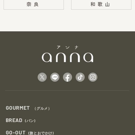
奈良
和歌山
GOURMET
（グルメ）
BREAD
(パン)
GO-OUT
(旅とおでかけ)