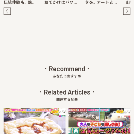
伝統体験も。魅…
おでかけはパワ…
きを。アートと…
山牧
Pre
Ne
v
xt
Recommend
あなたにおすすめ
Related Articles
関連する記事