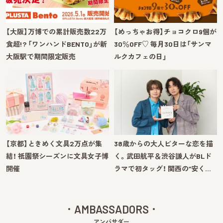
【大阪】万博での累計販売数22万
【めっちゃお得】チョコクロ9個が
食超!? 「ワンハンドBENTO」が新
30％OFF♡ 毎月30日は「サンマ
大阪駅で期間限定販売
ルクカフェの日」
【京都】ときめく文具2万点が集
38歳からの大人ビターな恋を描
結！ 祇園祭シーズンに文具女子博
く。武田航平＆渋谷謙人がBLド
開催
ラマで初タッグ！ 関西の“安く…
AMBASSADORS
アンバサダー