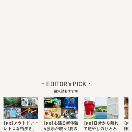
EDITOR's PICK
編集部おすすめ
【PR】アウトドアに
【PR】心踊る新体験
【PR】日常から離れ
【P
レトロな街歩き、
&展示が続々！夏の
て癒やしのひとと
神戸