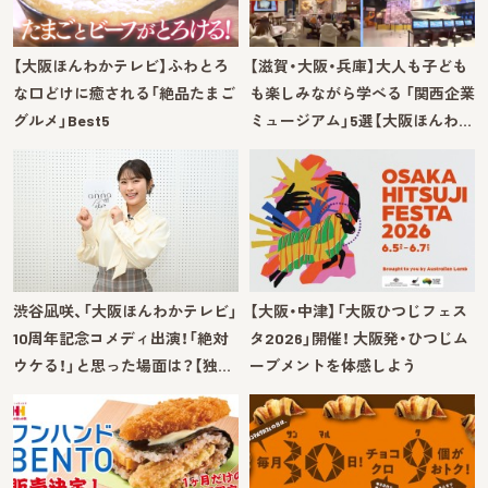
【大阪ほんわかテレビ】ふわとろ
【滋賀・大阪・兵庫】大人も子ども
な口どけに癒される「絶品たまご
も楽しみながら学べる 「関西企業
グルメ」Best5
ミュージアム」5選【大阪ほんわ…
渋谷凪咲、「大阪ほんわかテレビ」
【大阪・中津】「大阪ひつじフェス
10周年記念コメディ出演！「絶対
タ2026」開催！ 大阪発・ひつじム
ウケる！」と思った場面は？【独…
ーブメントを体感しよう