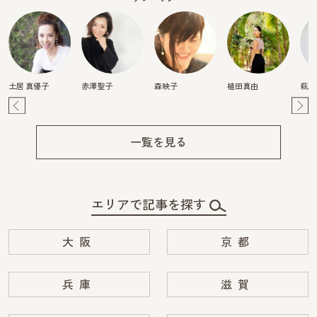
土居 真優子
赤澤聖子
森映子
植田真由
萩原
Pre
Ne
v
xt
一覧を見る
エリアで記事を探す
大阪
京都
兵庫
滋賀