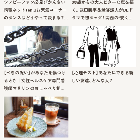
シノビーファン必見！『かんさい
38歳からの大人ビターな恋を描
情報ネットten.』お天気コーナー
く。武田航平＆渋谷謙人がBLド
のダンスはどうやって決まる？…
ラマで初タッグ！ 関西の“安く…
【べきの呪い】があなたを傷つけ
【心理テスト】あなたにできる新
るとき｜女性ヘルスケア専門看
しい友達、どんな人？
護師マリリンのおしゃべり相…