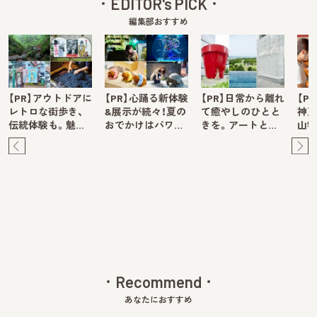
EDITOR's PICK
編集部おすすめ
【PR】アウトドアに
【PR】心踊る新体験
【PR】日常から離れ
【P
レトロな街歩き、
&展示が続々！夏の
て癒やしのひとと
神戸
伝統体験も。魅…
おでかけはパワ…
きを。アートと…
山牧
Pre
Ne
v
xt
Recommend
あなたにおすすめ