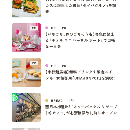
カスに誕生した最新「タイパグルメ」を調
査
PR
PR
PR
【いちごも、春のごちそうも】春色に染ま
る『ホテル ユニバーサル ポート』で口福
な一日を
PR
PR
PR
【京都競馬場】無料ドリンクや限定スイー
ツも！ 女性専用「UMAJO SPOT」を満喫！
BREAD
パン
西日本初進出！「スターバックス リザーブ
（R）カフェ」が心斎橋駅改札前にオープン