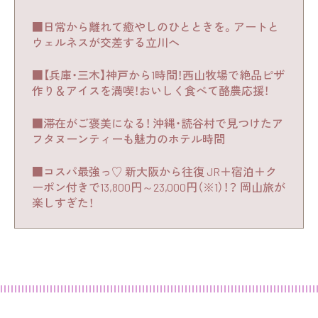
■日常から離れて癒やしのひとときを。アートと
ウェルネスが交差する立川へ
■【兵庫・三木】神戸から1時間！西山牧場で絶品ピザ
作り＆アイスを満喫！おいしく食べて酪農応援！
■滞在がご褒美になる！ 沖縄・読谷村で見つけたア
フタヌーンティーも魅力のホテル時間
■コスパ最強っ♡ 新大阪から往復 JR＋宿泊＋ク
ーポン付きで13,800円～23,000円（※1）！？ 岡山旅が
楽しすぎた！