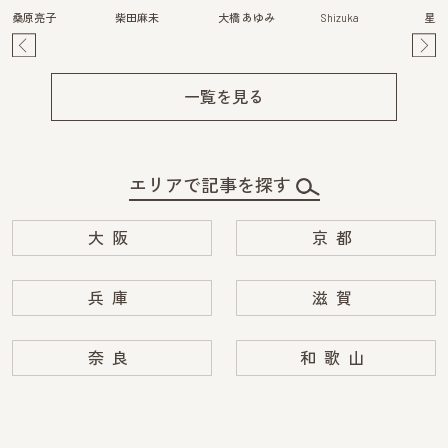
桑原亮子
柴田麻未
大橋 あゆみ
Shizuka
星野
Pre
Ne
v
xt
一覧を見る
エリアで記事を探す
大阪
京都
兵庫
滋賀
奈良
和歌山