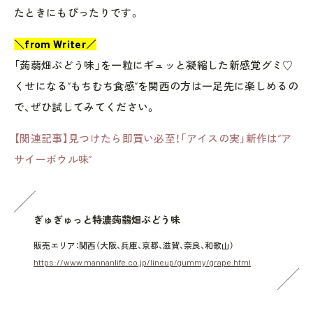
たときにもぴったりです。
＼from Writer／
「蒟蒻畑ぶどう味」を一粒にギュッと凝縮した新感覚グミ♡
くせになる“もちむち食感”を関西の方は一足先に楽しめるの
で、ぜひ試してみてください。
【関連記事】見つけたら即買い必至！「アイスの実」新作は“ア
サイーボウル味”
ぎゅぎゅっと特濃蒟蒻畑ぶどう味
販売エリア：関西（大阪、兵庫、京都、滋賀、奈良、和歌山）
https://www.mannanlife.co.jp/lineup/gummy/grape.html