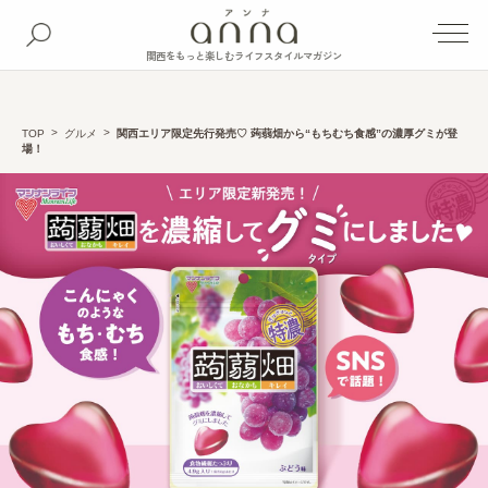
関西をもっと楽しむライフスタイルマガジン
TOP
グルメ
関西エリア限定先行発売♡ 蒟蒻畑から“もちむち食感”の濃厚グミが登
場！