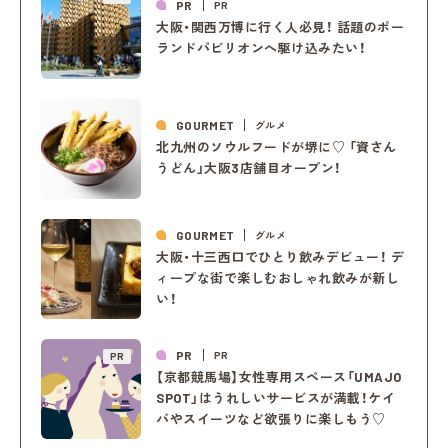
PR
PR
大阪・関西万博に行く人必見！ 話題のポー
ランドパビリオンへ駆け込みたい！
GOURMET
グルメ
北九州のソウルフードが堺に♡ 「資さん
うどん」大阪3店舗目オープン！
GOURMET
グルメ
大阪・十三西口でひとり飲みデビュー！ デ
ィープな街で楽しむおしゃれ飲みが新し
い！
PR
PR
PR
【京都競馬場】女性専用スペース「UMAJO
SPOT」はうれしいサービスが満載！ケイ
バやスイーツなど欲張りに楽しもう♡