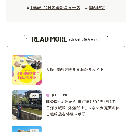
【速報】今日の最新ニュース
関西限定
#
#
READ MORE
( あわせて読みたい！ )
大阪・関西万博まるわかりガイド
PR
PR
PR
非公開: 大阪からJR往復7,800円（※）で
日帰り城崎！外湯だけじゃない大充実の休
日城崎旅を体験レポ♡
PR