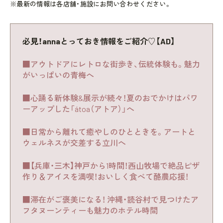
※最新の情報は各店舗・施設にお問い合わせください。
必見！annaとっておき情報をご紹介♡【AD】
■アウトドアにレトロな街歩き、伝統体験も。魅力
がいっぱいの青梅へ
■心踊る新体験&展示が続々！夏のおでかけはパワ
ーアップした「átoa（アトア）」へ
■日常から離れて癒やしのひとときを。アートと
ウェルネスが交差する立川へ
■【兵庫・三木】神戸から1時間！西山牧場で絶品ピザ
作り＆アイスを満喫！おいしく食べて酪農応援！
■滞在がご褒美になる！ 沖縄・読谷村で見つけたア
フタヌーンティーも魅力のホテル時間