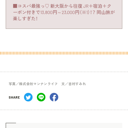
■コスパ最強っ♡ 新大阪から往復 JR＋宿泊＋ク
ーポン付きで13,800円～23,000円（※1）！？ 岡山旅が
楽しすぎた！
写真／株式会社マンナンライフ 文／吉村すみれ
SHARE