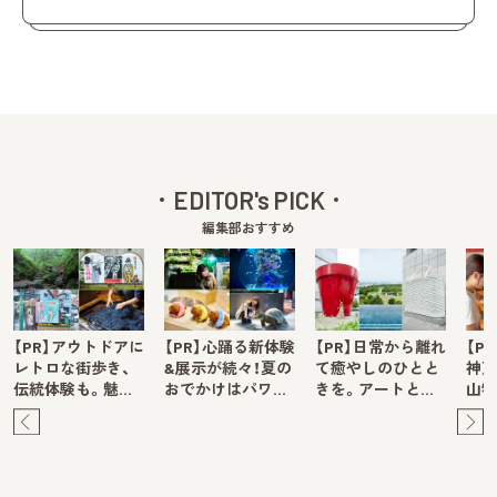
EDITOR's PICK
編集部おすすめ
【PR】アウトドアに
【PR】心踊る新体験
【PR】日常から離れ
【P
レトロな街歩き、
&展示が続々！夏の
て癒やしのひとと
神戸
伝統体験も。魅…
おでかけはパワ…
きを。アートと…
山牧
Pre
Ne
v
xt