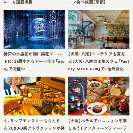
レーも話題沸騰
ーツ食べ放題【京都】
神戸の水族館が蜷川実花ワール
【大阪・八尾】インテリアも買え
ドに！幻想すぎるアート空間「áto
る！大阪・八尾の工場カフェ「Fact
a」で開催中
ory Cafe CO-BA」で、地元食材…
え、リップモンスターもらえる
【大阪】ホテルでハロウィンを楽
ん？USJの新アトラクションが神
しもう！ アフタヌーンティー・デ